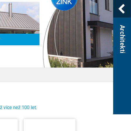
Architekti
y
 více než 100 let.