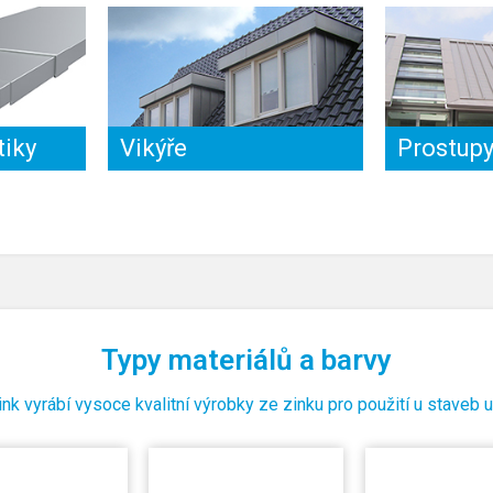
tiky
Vikýře
Prostup
Typy materiálů a barvy
k vyrábí vysoce kvalitní výrobky ze zinku pro použití u staveb už