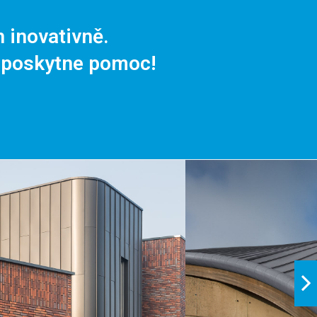
h inovativně.
 poskytne pomoc!