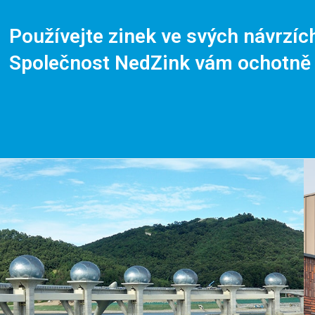
Používejte zinek ve svých návrzíc
Společnost NedZink vám ochotně