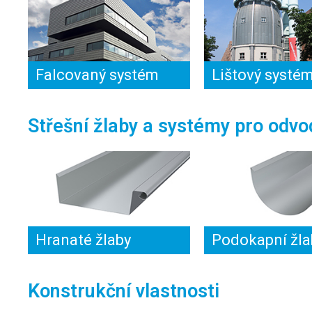
Falcovaný systém
Lištový systé
Střešní žlaby a systémy pro odvo
Hranaté žlaby
Podokapní žla
Konstrukční vlastnosti