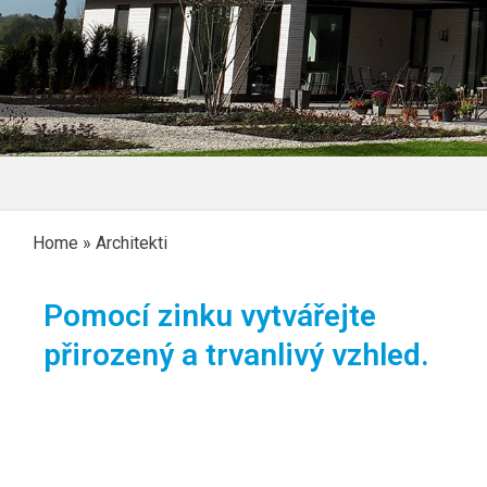
Home
»
Architekti
Pomocí zinku vytvářejte
přirozený a trvanlivý vzhled.