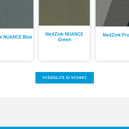
NedZink NUANCE
NedZink Pr
k NUANCE Blue
Green
VYŽÁDEJTE SI VZORKY