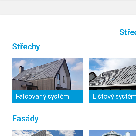
Stře
Střechy
Falcovaný systém
Lištový systé
Fasády