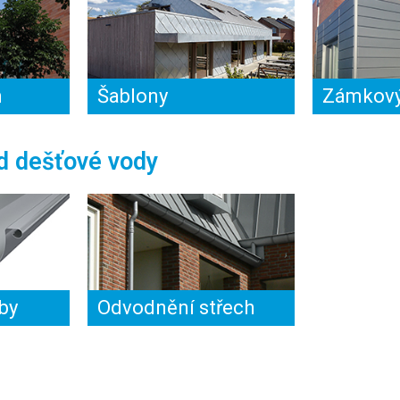
m
Šablony
Zámkový
d dešťové vody
by
Odvodnění střech