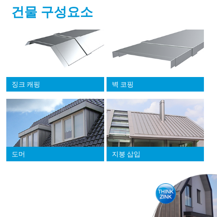
건물 구성요소
징크 캐핑
벽 코핑
도머
지붕 삽입