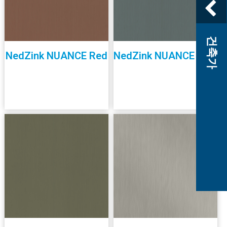
건축가
NedZink NUANCE Red
NedZink NUANCE Blue