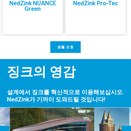
NedZink NUANCE
NedZink Pro-Tec
Green
샘플 요청
징크의 영감
설계에서 징크를 혁신적으로 이용해보십시오.
NedZink가 기꺼이 도와드릴 것입니다!