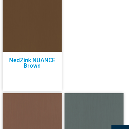
NedZink NUANCE
Brown