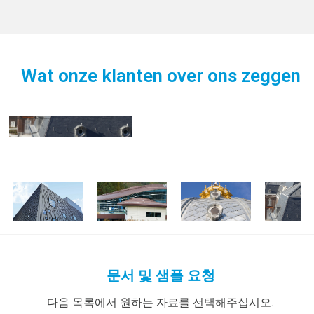
Wat onze klanten over ons zeggen
NedZink dak voor stadhuis Hasselt
De stad Hasselt ging op het vlak van duurzaamheid veel verder
Spiegeleffect
“In totaal gaat het om 1.300 m2 aan felsbekleding. Daarnaast
Stadhuis Hasselt
Project:
dan de wettelijke norm. Ook bij de renovatie. De keuze voor een
De hellende daken van de voormalige rijkswachtkazerne zijn
hebben we ook de achttien dakkappelen, zeven ossenogen en ruim
NedZink NOVA
Product:
duurzaam, titaanzinken dak voor de voormalige rijkswachtkazerne
allemaal uitgevoerd met een NedZink NOVA felsbekleding.
900 strekkende meter aan gootconstructie uitgevoerd in NedZink
Felssysteem
Systeem:
was dan ook een logische. Ridder Skins for Buildings adviseerde
NOVA,” somt Van Lamoen van Ridder Skins for Buildings op. Heel
Hasselt, België
Plaats:
het voorgepatineerde NedZink NOVA. Het nieuwe stadskantoor
bijzonder is dat de zinken dakconstructie vanuit meerdere hoeken
bestaat uit een nieuwbouw van zeven bouwlagen en de
zichtbaar is. Niet alleen vanaf de naastgelegen bebouwing is er
gerenoveerde oude rijkswachtkazerne.
zicht op het prachtige dak, ook door de schuine spiegelwand van
de nieuwbouw, één van de blikvangers in het ontwerp van het
Hasseltse stadskantoor, reflecteert het NedZink NOVA regelmatig
op. “De opdrachtgever is dan ook uitermate tevreden met het
eindresultaat,” besluit Van Lamoen.
문서 및 샘플 요청
다음 목록에서 원하는 자료를 선택해주십시오.