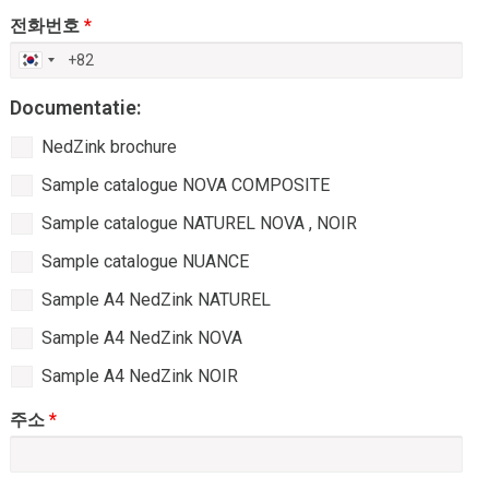
전화번호
*
Documentatie:
Waarmee
NedZink brochure
kunnen
we
Sample catalogue NOVA COMPOSITE
helpen
Sample catalogue NATUREL NOVA , NOIR
Sample catalogue NUANCE
Sample A4 NedZink NATUREL
Sample A4 NedZink NOVA
Sample A4 NedZink NOIR
주소
*