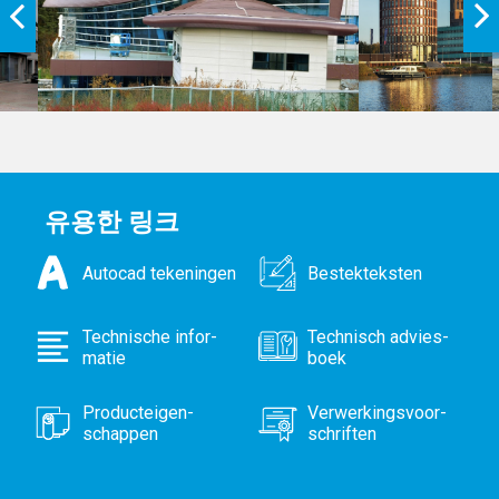
유용한 링크
Autocad teken­ingen
Bestek­teksten
Technische infor­
Technisch advies­
matie
boek
Product­eigen­
Verwerkings­voor­
schappen
schriften