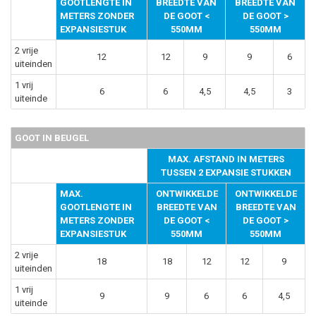
GOOTLENGTE IN
BREEDTE VAN
BREEDTE VAN
METERS ZONDER
DE GOOT <
DE GOOT >
EXPANSIESTUK
550MM
550MM
2 vrije
12
12
9
9
6
uiteinden
1 vrij
6
6
4,5
4,5
3
uiteinde
GOOT IN BEUGEL
MAX. AFSTAND IN METERS
TUSSEN 2 EXPANSIE STUKKEN
MAX.
ONTWIKKELDE
ONTWIKKELDE
GOOTLENGTE IN
BREEDTE VAN
BREEDTE VAN
METERS ZONDER
DE GOOT <
DE GOOT >
EXPANSIESTUK
550MM
550MM
2 vrije
18
18
12
12
9
uiteinden
1 vrij
9
9
6
6
4,5
uiteinde