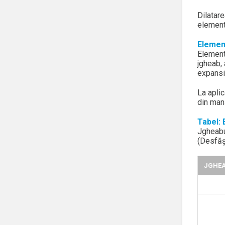
Dilatar
element
Element
Element
jgheab, 
expansi
La aplic
din manș
Tabel: 
Jgheabu
(Desfăș
JGHEA