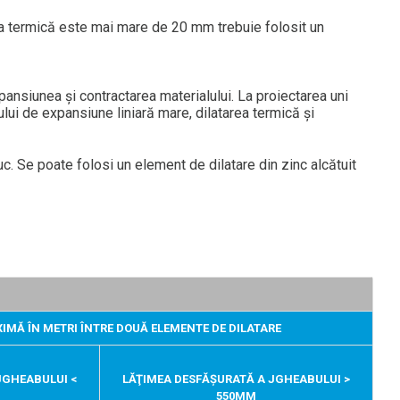
a termică este mai mare de 20 mm trebuie folosit un
nsiunea şi contractarea materialului. La proiectarea uni
tului de expansiune liniară mare, dilatarea termică şi
c. Se poate folosi un element de dilatare din zinc alcătuit
IMĂ ÎN METRI ÎNTRE DOUĂ ELEMENTE DE DILATARE
JGHEABULUI <
LĂŢIMEA DESFĂŞURATĂ A JGHEABULUI >
550MM