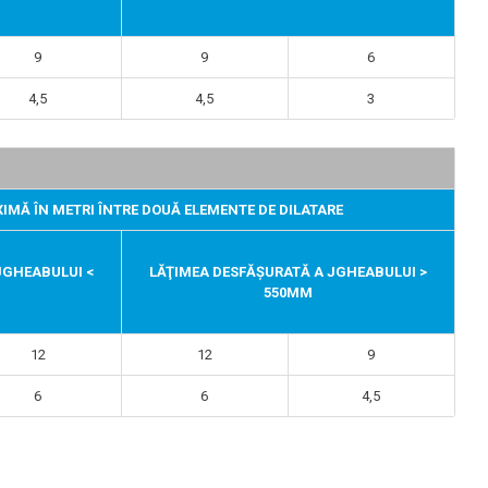
9
9
6
4,5
4,5
3
IMĂ ÎN METRI ÎNTRE DOUĂ ELEMENTE DE DILATARE
JGHEABULUI <
LĂŢIMEA DESFĂŞURATĂ A JGHEABULUI >
550MM
12
12
9
6
6
4,5