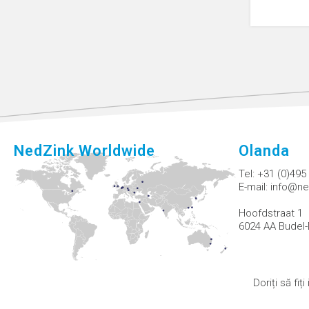
NedZink Worldwide
Olanda
Tel:
+31 (0)495
E-mail:
info@ne
Hoofdstraat 1
6024 AA Budel-
Doriți să fi