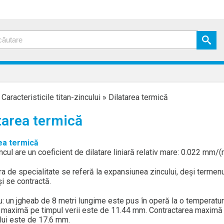
»
Caracteristicile titan-zincului
»
Dilatarea termică
tarea termică
ea termică
ncul are un coeficient de dilatare liniară relativ mare: 0.022 mm/(
ra de specialitate se referă la expansiunea zincului, deşi termenul
şi se contractă.
: un jgheab de 8 metri lungime este pus în operă la o temperatur
 maximă pe timpul verii este de 11.44 mm. Contractarea maximă în
lui este de 17.6 mm.