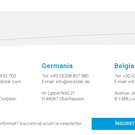
Germania
Belgia
 455 700
Tel:
+49 (0)208 857 980
Tel:
+32 (
dzink.com
E-mail:
info@nedzink.de
E-mail:
in
Im Lipperfeld 21
Avenue Je
Dorplein
D-46047 Oberhausen
B-1348 Lo
ți informat? Înscrieți-vă acum la newsletter.
ÎNSCRIEȚ