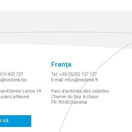
Franţa
0)10 452 727
Tel:
+33 (0)232 127 127
fo@nedzink.be
E-mail:
infos@nedzink.fr
an-Etienne Lenoir 14
Parc d'activités des violettes
uvain-La-Neuve
Chemin du four à chaux
FR-76160 Darnétal
I-VĂ