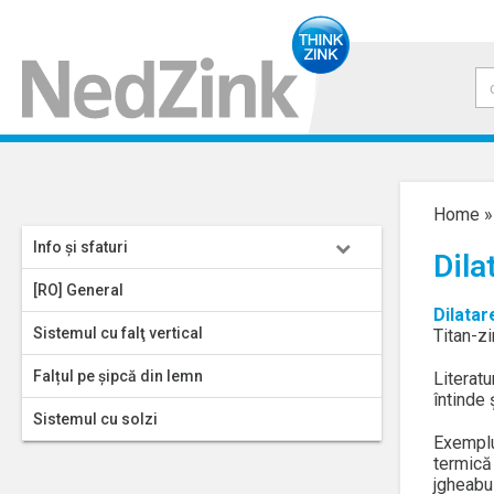
Home
Info şi sfaturi
Dila
[RO] General
Dilatar
Sistemul cu falţ vertical
Titan-zi
Falțul pe șipcă din lemn
Literatu
întinde 
Sistemul cu solzi
Exemplu
termică
jgheabu