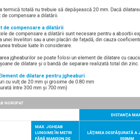
ea termică totală nu trebuie să depăşească 20 mm. Dacă dilatare
 de compensare a dilatării.
 de compensare a dilatării
ele de compensare a dilatării sunt necesare pentru a absorbi expa
a unei învelitori sau a unei placări de faţadă, din cauza coeficien
unea trebuie luate în considerare.
area jgheaburilor se poate folosi un element de dilatare cu cauciu
oane de dilatare şi o bandă de separare realizată total din zinc.
Element de dilatare pentru jgheaburi
ri cu vulț de 20 mm și grosime de 0.80 mm
urată între 300 mm și 700 mm)
B NGROPAT
DISTANŢA MAX
MAX. JGHEAB
LUNGIME ÎN METRI
LĂŢIMEA DESFĂŞURATĂ A 
FĂRĂ MANȘON DE
550MM