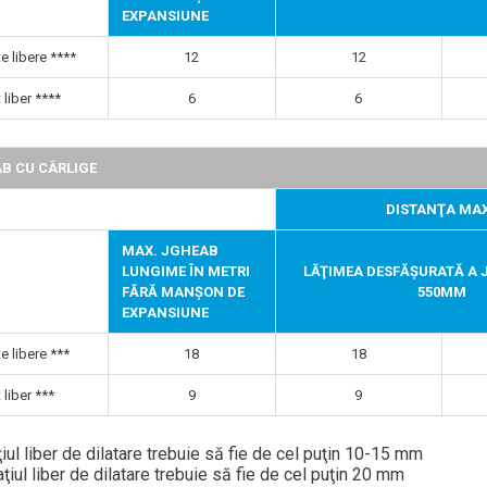
EXPANSIUNE
e libere ****
12
12
 liber ****
6
6
B CU CÂRLIGE
DISTANŢA MAX
MAX. JGHEAB
LUNGIME ÎN METRI
LĂŢIMEA DESFĂŞURATĂ A 
FĂRĂ MANȘON DE
550MM
EXPANSIUNE
e libere ***
18
18
 liber ***
9
9
iul liber de dilatare trebuie să fie de cel puţin 10-15 mm
ţiul liber de dilatare trebuie să fie de cel puţin 20 mm