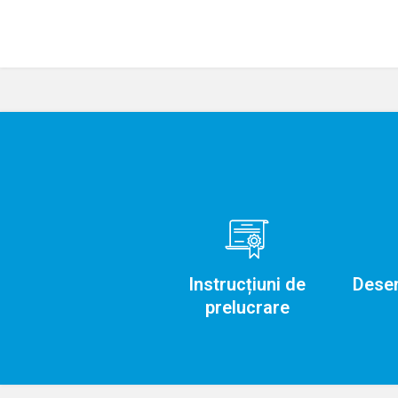
Instrucțiuni de
Dese
prelucrare