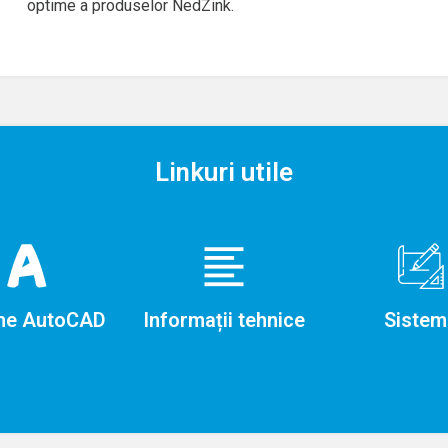
optime a produselor NedZink.
Linkuri utile
ne AutoCAD
Informații tehnice
Sistem