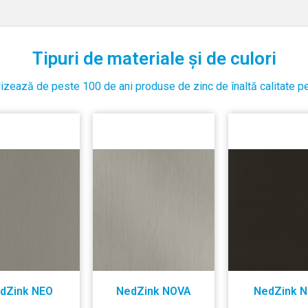
Tipuri de materiale și de culori
izează de peste 100 de ani produse de zinc de înaltă calitate pe
dZink NEO
NedZink NOVA
NedZink N