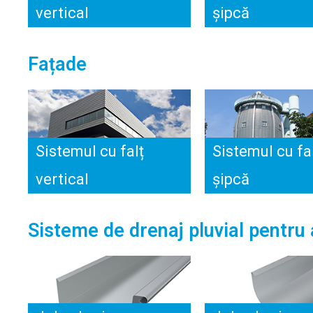
vertical
șipcă
Fațade
Sistemul cu falț
Sistemul cu fa
vertical
șipcă
Sisteme de drenaj pluvial pentru