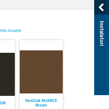
Instalatori
ntru locuințe
NedZink NUANCE
OIR
Brown