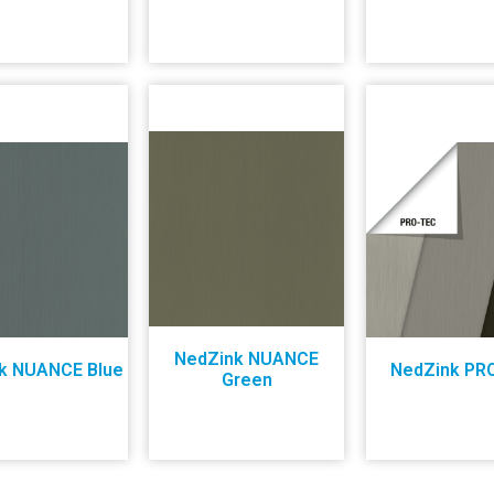
NedZink NUANCE
k NUANCE Blue
NedZink PR
Green