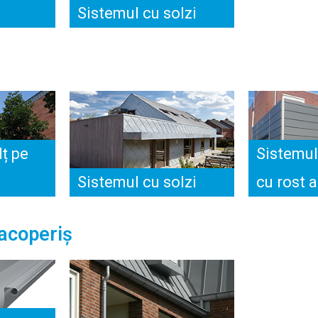
Sistemul cu solzi
lț pe
Sistemul
Sistemul cu solzi
cu rost 
 acoperiș