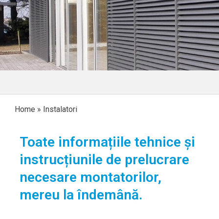
Home
»
Instalatori
Toate informațiile tehnice și
instrucțiunile de prelucrare
necesare montatorilor,
mereu la îndemână.