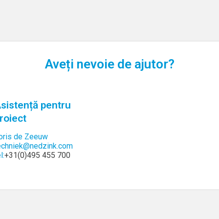
Aveți nevoie de ajutor?
sistență pentru
roiect
oris de Zeeuw
echniek@nedzink.com
l:
+31(0)495 455 700