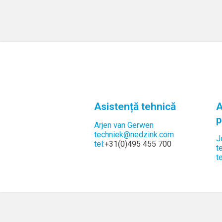
Asistență tehnică
A
p
Arjen van Gerwen
techniek@nedzink.com
J
tel:
+31(0)495 455 700
t
te