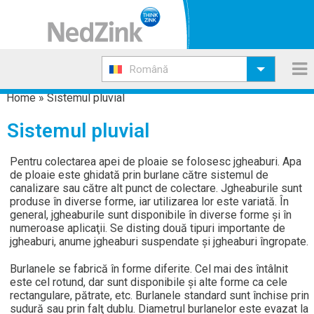
Română
Home
»
Sistemul pluvial
Sistemul pluvial
Pentru colectarea apei de ploaie se folosesc jgheaburi. Apa
de ploaie este ghidată prin burlane către sistemul de
canalizare sau către alt punct de colectare. Jgheaburile sunt
produse în diverse forme, iar utilizarea lor este variată. În
general, jgheaburile sunt disponibile în diverse forme şi în
numeroase aplicaţii. Se disting două tipuri importante de
jgheaburi, anume jgheaburi suspendate şi jgheaburi îngropate.
Burlanele se fabrică în forme diferite. Cel mai des întâlnit
este cel rotund, dar sunt disponibile şi alte forme ca cele
rectangulare, pătrate, etc. Burlanele standard sunt închise prin
sudură sau prin falţ dublu. Diametrul burlanelor este evazat la