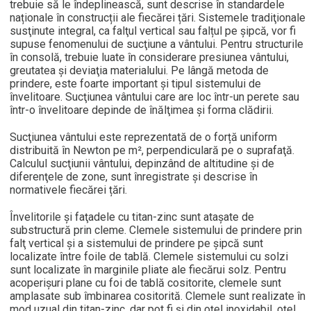
trebuie să le îndeplinească, sunt descrise în standardele
naționale în construcții ale fiecărei țări. Sistemele tradiţionale
susţinute integral, ca falţul vertical sau falțul pe şipcă, vor fi
supuse fenomenului de sucţiune a vântului. Pentru structurile
în consolă, trebuie luate în considerare presiunea vântului,
greutatea şi deviaţia materialului. Pe lângă metoda de
prindere, este foarte important și tipul sistemului de
învelitoare. Sucţiunea vântului care are loc într-un perete sau
într-o învelitoare depinde de înălţimea şi forma clădirii.
Sucţiunea vântului este reprezentată de o forță uniform
distribuită în Newton pe m², perpendiculară pe o suprafaţă.
Calculul sucţiunii vântului, depinzând de altitudine şi de
diferenţele de zone, sunt înregistrate și descrise în
normativele fiecărei țări.
Învelitorile şi faţadele cu titan-zinc sunt ataşate de
substructură prin cleme. Clemele sistemului de prindere prin
falţ vertical şi a sistemului de prindere pe şipcă sunt
localizate între foile de tablă. Clemele sistemului cu solzi
sunt localizate în marginile pliate ale fiecărui solz. Pentru
acoperişuri plane cu foi de tablă cositorite, clemele sunt
amplasate sub îmbinarea cositorită. Clemele sunt realizate în
mod uzual din titan-zinc, dar pot fi şi din oţel inoxidabil, oţel