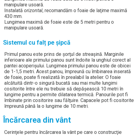
manipulare usoară.
Instalată
orizontal
, recomandăm o foaie de laţime maximă
430 mm.
Lungimea maximă de foaie este de 5 metri pentru o
manipulare usoară.
Sistemul cu falț pe şipcă
Primul panou este prins de şorţul de streașină. Marginile
inferioare ale primului panou sunt îndoite la unghiul corect al
pantei acoperişului. Lungimea primului panou este de obicei
de 1-1,5 metri. Acest panou, împreună cu îmbinarea inserată
de foaie, poate fi realizată în prealabil la atelier. O foaie
alcătuită dintr-o singură bucată sau mai multe lungimi
cositorite între ele nu trebuie să depăşească 10 metri în
lungime pentru a permite dilatarea termică. Panourile pot fi
îmbinate prin cositorire sau fălţuire. Capacele pot fi cositorite
împreună până la o lungime de 10 metri.
Încărcarea din vânt
Cerinţele pentru încărcarea la vânt pe care o construcţie