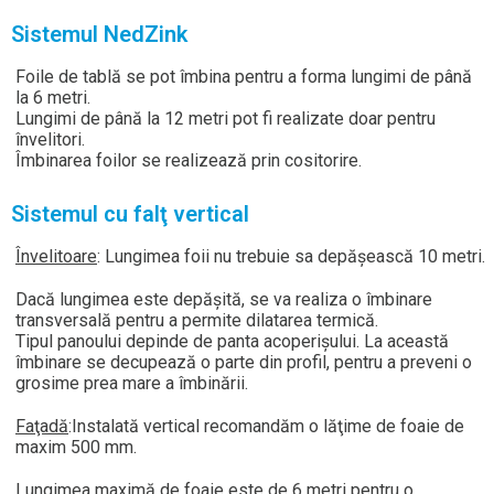
Sistemul NedZink
Foile de tablă se pot îmbina pentru a forma lungimi de până
la 6 metri.
Lungimi de până la 12 metri pot fi realizate doar pentru
învelitori.
Îmbinarea foilor se realizează prin cositorire.
Sistemul cu falţ vertical
Învelitoare
: Lungimea foii nu trebuie sa depăşească 10 metri.
Dacă lungimea este depăşită, se va realiza o îmbinare
transversală pentru a permite dilatarea termică.
Tipul panoului depinde de panta acoperişului. La această
îmbinare se decupează o parte din profil, pentru a preveni o
grosime prea mare a îmbinării.
Faţadă
:Instalată vertical recomandăm o lăţime de foaie de
maxim 500 mm.
Lungimea maximă de foaie este de 6 metri pentru o