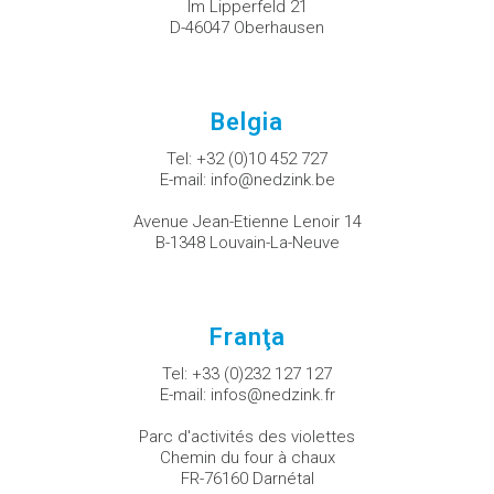
Im Lipperfeld 21
D-46047 Oberhausen
Belgia
Tel:
+32 (0)10 452 727
E-mail:
info@nedzink.be
Avenue Jean-Etienne Lenoir 14
B-1348 Louvain-La-Neuve
Franţa
Tel:
+33 (0)232 127 127
E-mail:
infos@nedzink.fr
Parc d'activités des violettes
Chemin du four à chaux
FR-76160 Darnétal