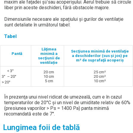
maxim ale faţadei şi/sau acoperişului. Aerul trebuie să circule
liber prin aceste deschideri, fără obstacole majore.
Dimensiunile necesare ale spațiului și gurilor de ventilație
sunt detaliate în următorul tabel:
Tabel
Lăţimea
Secţiunea minimă de ventilaţie
Pantă
minimă a
a deschiderilor (sus şi jos) pe
secţiunii de
m² de suprafaţă acoperiş
ventilație
< 3°
20 cm
25 cm²
3° – 20°
10 cm
20 cm²
5 cm
10 cm²
> 20°
În prezenţa unui nivel ridicat de umezeală, cum e în cazul
temperaturilor de 20°C şi un nivel de umiditate relativ de 60%
(presiunea vaporilor > Ps = 1400 Pa) panta minimă
recomandată este de 7°.
Lungimea foii de tablă