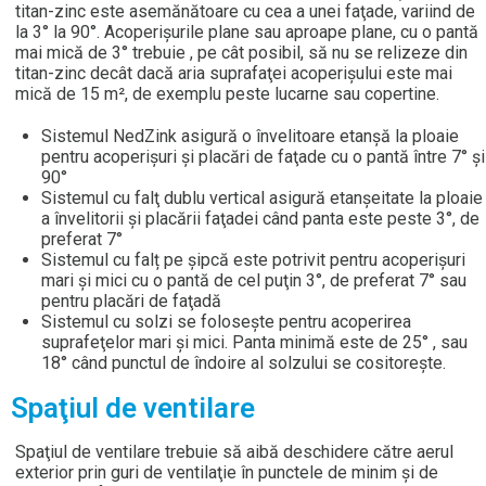
titan-zinc este asemănătoare cu cea a unei faţade, variind de
la 3° la 90°. Acoperişurile plane sau aproape plane, cu o pantă
mai mică de 3° trebuie , pe cât posibil, să nu se relizeze din
titan-zinc decât dacă aria suprafaţei acoperişului este mai
mică de 15 m², de exemplu peste lucarne sau copertine.
Sistemul NedZink asigură o învelitoare etanşă la ploaie
pentru acoperişuri şi placări de faţade cu o pantă între 7° și
90°
Sistemul cu falţ dublu vertical asigură etanşeitate la ploaie
a învelitorii şi placării faţadei când panta este peste 3°, de
preferat 7°
Sistemul cu falț pe şipcă este potrivit pentru acoperişuri
mari şi mici cu o pantă de cel puţin 3°, de preferat 7° sau
pentru placări de faţadă
Sistemul cu solzi se foloseşte pentru acoperirea
suprafeţelor mari şi mici. Panta minimă este de 25° , sau
18° când punctul de îndoire al solzului se cositorește.
Spaţiul de ventilare
Spaţiul de ventilare trebuie să aibă deschidere către aerul
exterior prin guri de ventilaţie în punctele de minim şi de