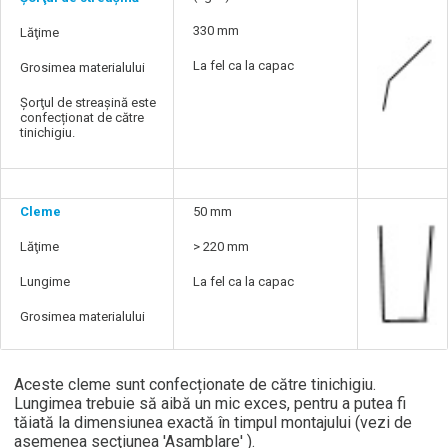
330 mm
Lăţime
La fel ca la capac
Grosimea materialului
Şorţul de streaşină este
confecționat de către
tinichigiu.
Cleme
50 mm
Lăţime
> 220 mm
Lungime
La fel ca la capac
Grosimea materialului
Aceste cleme sunt confecționate de către tinichigiu.
Lungimea trebuie să aibă un mic exces, pentru a putea fi
tăiată la dimensiunea exactă în timpul montajului (vezi de
asemenea secţiunea 'Asamblare' ).