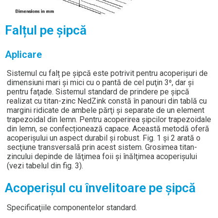
Falțul pe șipcă
Aplicare
Sistemul cu falț pe şipcă este potrivit pentru acoperişuri de
dimensiuni mari şi mici cu o pantă de cel puţin 3⁰, dar şi
pentru faţade. Sistemul standard de prindere pe şipcă
realizat cu titan-zinc NedZink constă în panouri din tablă cu
margini ridicate de ambele părţi şi separate de un element
trapezoidal din lemn. Pentru acoperirea șipcilor trapezoidale
din lemn, se confecționează capace. Această metodă oferă
acoperişului un aspect durabil şi robust. Fig. 1 şi 2 arată o
secţiune transversală prin acest sistem. Grosimea titan-
zincului depinde de lăţimea foii şi înălţimea acoperişului
(vezi tabelul din fig. 3).
Acoperişul cu învelitoare pe şipcă
Specificaţiile componentelor standard.