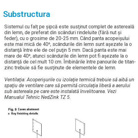
Substructura
Sistemul cu falț pe şipcă este susţinut complet de astereală
din lemn, de preferat din scânduri rindeluite (fără nut şi
feder), cu o grosime de 20-25 mm. Când panta acopeişului
este mai mică de 40⁰, scândurile din lemn sunt așezate la o
distanţă între ele de cel puţin 5 mm. Dacă panta este mai
mare de 40⁰, atunci scândurile din lemn pot fi aşezate la o
distanţă de cel mult 10 cm. Îmbinările între panourile de titan-
zinc trebuie să fie susţinute de elementele de lemn.
Ventilaţia: Acoperişurile cu izolaţie termică trebuie să aibă un
spaţiu de ventilare care să permită circulaţia liberă a aerului
sub astereala pe care este instalată învelitoarea. Vezi
Manualul Tehnic NedZink TZ 5.