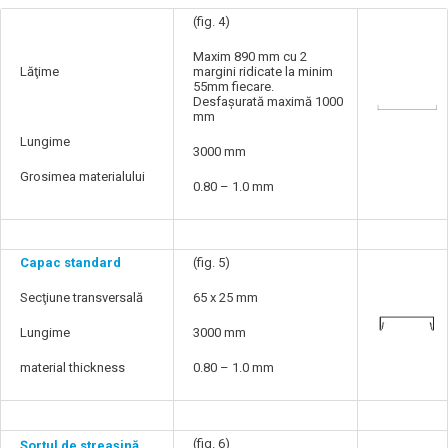
Foaia standard pentru
(fig. 4)
sistemul cu şipcă
Maxim 890 mm cu 2
Lăţime
margini ridicate la minim
55mm fiecare.
Desfașurată maximă 1000
mm
Lungime
3000 mm
Grosimea materialului
0.80 – 1.0 mm
Capac standard
(fig. 5)
Secţiune transversală
65 x 25 mm
Lungime
3000 mm
material thickness
0.80 – 1.0 mm
(fig. 6)
Şorţul de streaşină