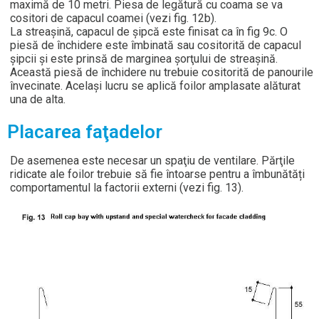
maximă de 10 metri. Piesa de legătură cu coama se va
cositori de capacul coamei (vezi fig. 12b).
La streaşină, capacul de șipcă este finisat ca în fig 9c. O
piesă de închidere este îmbinată sau cositorită de capacul
șipcii şi este prinsă de marginea şorţului de streașină.
Această piesă de închidere nu trebuie cositorită de panourile
învecinate. Acelaşi lucru se aplică foilor amplasate alăturat
una de alta.
Placarea faţadelor
De asemenea este necesar un spaţiu de ventilare. Părţile
ridicate ale foilor trebuie să fie întoarse pentru a îmbunătăți
comportamentul la factorii externi (vezi fig. 13).