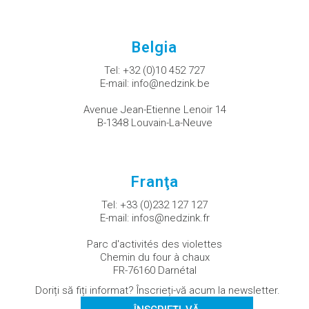
Belgia
Tel:
+32 (0)10 452 727
E-mail:
info@nedzink.be
Avenue Jean-Etienne Lenoir 14
B-1348 Louvain-La-Neuve
Franţa
Tel:
+33 (0)232 127 127
E-mail:
infos@nedzink.fr
Parc d'activités des violettes
Chemin du four à chaux
FR-76160 Darnétal
Doriți să fiți informat? Înscrieți-vă acum la newsletter.