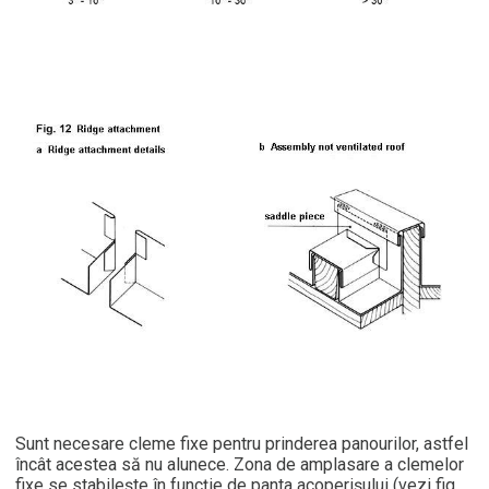
Sunt necesare cleme fixe pentru prinderea panourilor, astfel
încât acestea să nu alunece. Zona de amplasare a clemelor
fixe se stabilește în funcție de panta acoperişului (vezi fig.