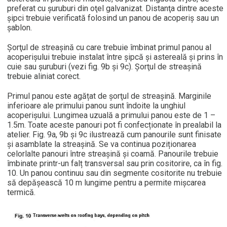
preferat cu şuruburi din oţel galvanizat. Distanţa dintre aceste
şipci trebuie verificată folosind un panou de acoperiş sau un
şablon.
Șorţul de streaşină cu care trebuie îmbinat primul panou al
acoperişului trebuie instalat între şipcă şi astereală şi prins în
cuie sau șuruburi (vezi fig. 9b şi 9c). Şorţul de streaşină
trebuie aliniat corect.
Primul panou este agățat de şorţul de streaşină. Marginile
inferioare ale primului panou sunt îndoite la unghiul
acoperişului. Lungimea uzuală a primului panou este de 1 –
1.5m. Toate aceste panouri pot fi confecționate în prealabil la
atelier. Fig. 9a, 9b şi 9c ilustrează cum panourile sunt finisate
şi asamblate la streașină. Se va continua poziționarea
celorlalte panouri între streaşină şi coamă. Panourile trebuie
îmbinate printr-un falț transversal sau prin cositorire, ca în fig.
10. Un panou continuu sau din segmente cositorite nu trebuie
să depăşească 10 m lungime pentru a permite mişcarea
termică.