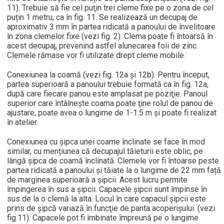
11). Trebuie să fie cel puţin trei cleme fixe pe o zona de cel
puțin 1 metru, ca în fig. 11. Se realizează un decupaj de
aproximativ 3 mm în partea ridicată a panoului de învelitoare
în zona clemelor fixe (vezi fig. 2). Clema poate fi întoarsă în
acest decupaj, prevenind astfel alunecarea foii de zinc.
Clemele rămase vor fi utilizate drept cleme mobile.
Conexiunea la coamă (vezi fig. 12a şi 12b). Pentru început,
partea superioară a panoului trebuie formată ca în fig. 12a,
după care fiecare panou este amplasat pe poziţie. Panoul
superior care întâlneşte coama poate ţine rolul de panou de
ajustare, poate avea o lungime de 1-1.5 m şi poate fi realizat
în atelier.
Conexiunea cu şipca unei coame înclinate se face în mod
similar, cu mențiunea că decupajul tăieturii este oblic, pe
lângă șipca de coamă înclinată. Clemele vor fi întoarse peste
partea ridicată a panoului şi tăiate la o lungime de 22 mm față
de marginea superioară a şipcii. Acest lucru permite
împingerea în sus a şipcii. Capacele şipcii sunt împinse în
sus de la o clemă la alta. Locul în care capacul şipcii este
prins de şipcă variază în funcţie de panta acoperişului. (vezi
fig.11). Capacele pot fi îmbinate împreună pe o lungime