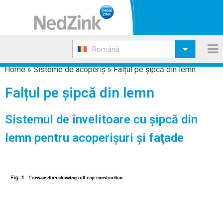
Română
Home
»
Sisteme de acoperiş
»
Falțul pe șipcă din lemn
Falțul pe șipcă din lemn
Sistemul de învelitoare cu şipcă din
lemn pentru acoperișuri şi faţade