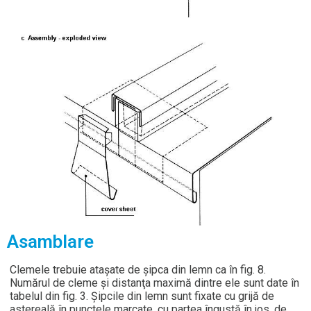
Asamblare
Clemele trebuie ataşate de şipca din lemn ca în fig. 8.
Numărul de cleme şi distanţa maximă dintre ele sunt date în
tabelul din fig. 3. Şipcile din lemn sunt fixate cu grijă de
astereală în punctele marcate, cu partea îngustă în jos, de