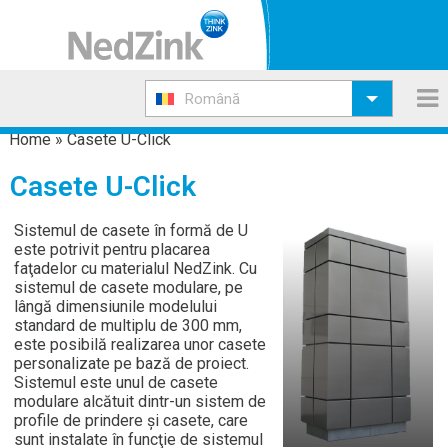
Română
Home
»
Casete U-Click
Casete U-Click
Sistemul de casete în formă de U
este potrivit pentru placarea
faţadelor cu materialul NedZink. Cu
sistemul de casete modulare, pe
lângă dimensiunile modelului
standard de multiplu de 300 mm,
este posibilă realizarea unor casete
personalizate pe bază de proiect.
Sistemul este unul de casete
modulare alcătuit dintr-un sistem de
profile de prindere şi casete, care
sunt instalate în funcţie de sistemul