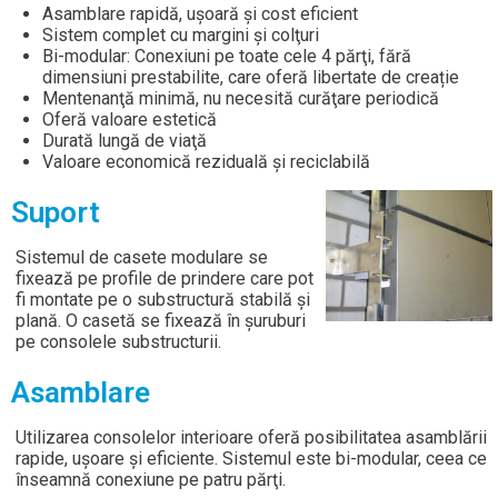
Asamblare rapidă, uşoară şi cost eficient
Sistem complet cu margini şi colţuri
Bi-modular: Conexiuni pe toate cele 4 părţi, fără
dimensiuni prestabilite, care oferă libertate de creație
Mentenanţă minimă, nu necesită curăţare periodică
Oferă valoare estetică
Durată lungă de viaţă
Valoare economică reziduală şi reciclabilă
Suport
Sistemul de casete modulare se
fixează pe profile de prindere care pot
fi montate pe o substructură stabilă şi
plană. O casetă se fixează în șuruburi
pe consolele substructurii.
Asamblare
Utilizarea consolelor interioare oferă posibilitatea asamblării
rapide, uşoare şi eficiente. Sistemul este bi-modular, ceea ce
înseamnă conexiune pe patru părţi.