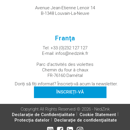
Avenue Jean-Etienne Lenoir 14
B-1348 Louvain-La-Neuve
Franţa
Tel:
+33 (0)232 127 127
E-mail:
infos@nedzink.fr
Parc d'activités des violettes
Chemin du four à chaux
FR-76160 Darnétal
Doriți să fiți informat? Înscrieți-vă acum la newsletter.
ÎNSCRIEȚI-VĂ
Copyright All Rights Reserved © 2026 - NedZink
Declarație de Confidențialitate
Cookie Statement
Protecția datelor
Declaraţie de confidenţialitate