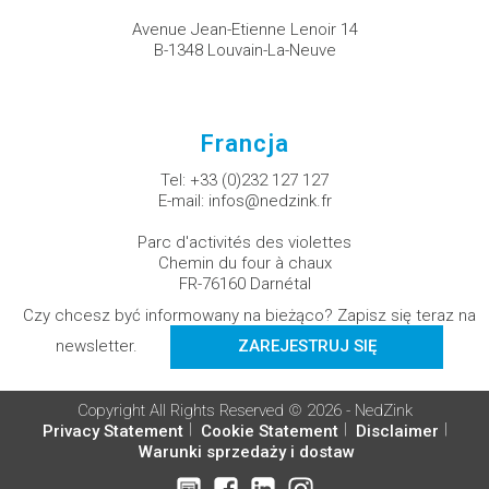
Avenue Jean-Etienne Lenoir 14
B-1348 Louvain-La-Neuve
Francja
Tel:
+33 (0)232 127 127
E-mail:
infos@nedzink.fr
Parc d'activités des violettes
Chemin du four à chaux
FR-76160 Darnétal
Czy chcesz być informowany na bieżąco? Zapisz się teraz na
newsletter.
ZAREJESTRUJ SIĘ
Copyright All Rights Reserved © 2026 - NedZink
Privacy Statement
Cookie Statement
Disclaimer
Warunki sprzedaży i dostaw