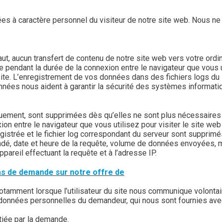
 à caractère personnel du visiteur de notre site web. Nous ne 
t, aucun transfert de contenu de notre site web vers votre ordin
 pendant la durée de la connexion entre le navigateur que vous uti
site. L’enregistrement de vos données dans des fichiers logs du se
données nous aident à garantir la sécurité des systèmes informatiq
ement, sont supprimées dès qu’elles ne sont plus nécessaires au
 entre le navigateur que vous utilisez pour visiter le site web (l
registrée et le fichier log correspondant du serveur sont suppr
dé, date et heure de la requête, volume de données envoyées, m
appareil effectuant la requête et à l’adresse IP.
as de demande sur notre offre de
notamment lorsque l’utilisateur du site nous communique volont
es données personnelles du demandeur, qui nous sont fournies a
itiée par la demande.