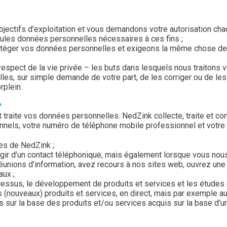
jectifs d’exploitation et vous demandons votre autorisation chaq
eules données personnelles nécessaires à ces fins ;
otéger vos données personnelles et exigeons la même chose des 
respect de la vie privée – les buts dans lesquels nous traitons
les, sur simple demande de votre part, de les corriger ou de le
rplein.
?
et traite vos données personnelles. NedZink collecte, traite et 
nnels, votre numéro de téléphone mobile professionnel et votre 
ces de NedZink ;
ir d’un contact téléphonique, mais également lorsque vous nous 
réunions d’information, avez recours à nos sites web, ouvrez un
aux ;
cessus, le développement de produits et services et les études 
s (nouveaux) produits et services, en direct, mais par exemple a
sur la base des produits et/ou services acquis sur la base d’u