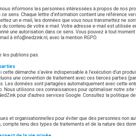
 nous informons les personnes intéressées à propos de nos produ
 ce sens. Chaque lettre d’information contient une référence ve
smettez un e-mail, les données que vous nous transmettez ne son
u du contenu de votre e-mail. Votre adresse e-mail est utilisée 
nné une autorisation dans ce sens. Vous pouvez à tout moment abr
-mail à info@nedzink.nl, avec la mention RGPD.
 les publions pas.
parties
i cette démarche s’avère indispensable à l’exécution d’un prod
ncluons une convention de traitement avec ces tierces parties (p
tics. Les données sont partagées automatiquement avec cette en
web. Nous utilisons ces connaissances pour optimaliser notre site 
NedZink pour d’autres services Google. Consultez la politique de
ues et organisationnelles pour éviter que des personnes non a
, compte tenu des types de traitements et de la nature des don
espect de la vie privée