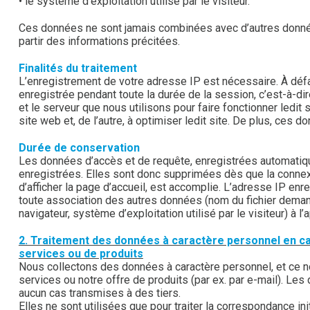
• le système d’exploitation utilisé par le visiteur.
Ces données ne sont jamais combinées avec d’autres données
partir des informations précitées.
Finalités du traitement
L’enregistrement de votre adresse IP est nécessaire. À défau
enregistrée pendant toute la durée de la session, c’est-à-dire
et le serveur que nous utilisons pour faire fonctionner ledit 
site web et, de l’autre, à optimiser ledit site. De plus, ces 
Durée de conservation
Les données d’accès et de requête, enregistrées automatiqu
enregistrées. Elles sont donc supprimées dès que la connexion
d’afficher la page d’accueil, est accomplie. L’adresse IP en
toute association des autres données (nom du fichier deman
navigateur, système d’exploitation utilisé par le visiteur) à l’
2. Traitement des données à caractère personnel en c
services ou de produits
Nous collectons des données à caractère personnel, et ce 
services ou notre offre de produits (par ex. par e-mail). L
aucun cas transmises à des tiers.
Elles ne sont utilisées que pour traiter la correspondance in