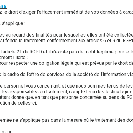
nnel
e droit d’exiger l’effacement immédiat de vos données à caract
 s’applique :
 au regard des finalités pour lesquelles elles ont été collectée
t fondé le traitement, conformément aux articles 6 et 9 du RGPD, 
article 21 du RGPD et il n’existe pas de motif légitime pour le t
ment illicite ;
r respecter une obligation légale qui est prévue par le droit de 
e cadre de l’offre de services de la société de l’information vis
 personnel vous concernant, et que nous sommes tenus de les e
r les responsables du traitement, compte tenu des technologie
 étant donné que, en tant que personne concernée au sens du R
tion de celles-ci.
ncernée ne s’applique pas dans la mesure où le traitement des d
on ; ou