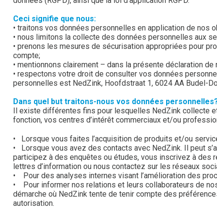
données (RGPD), ainsi que la loi d’application RGPD.
Ceci signifie que nous:
• traitons vos données personnelles en application de nos ob
• nous limitons la collecte des données personnelles aux s
• prenons les mesures de sécurisation appropriées pour pr
compte;
• mentionnons clairement – dans la présente déclaration de 
• respectons votre droit de consulter vos données personnel
personnelles est NedZink, Hoofdstraat 1, 6024 AA Budel-Do
Dans quel but traitons-nous vos données personnelles
Il existe différentes fins pour lesquelles NedZink collecte 
fonction, vos centres d’intérêt commerciaux et/ou professio
• Lorsque vous faites l’acquisition de produits et/ou servi
• Lorsque vous avez des contacts avec NedZink. Il peut s’ag
participez à des enquêtes ou études, vous inscrivez à des 
lettres d’information ou nous contactez sur les réseaux soci
• Pour des analyses internes visant l’amélioration des pro
• Pour informer nos relations et leurs collaborateurs de no
démarche où NedZink tente de tenir compte des préférences 
autorisation.