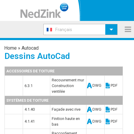
Français
Home
»
Autocad
Dessins AutoCad
ACCESSOIRES DE TOITURE
Recouvrement mur
DWG
PDF
6.3.1
Construction
ventilée
SYSTÈMES DE TOITURE
4.1.40
Façade avec rive
DWG
PDF
Finition haute en
4.1.41
DWG
PDF
bas
Raccordement