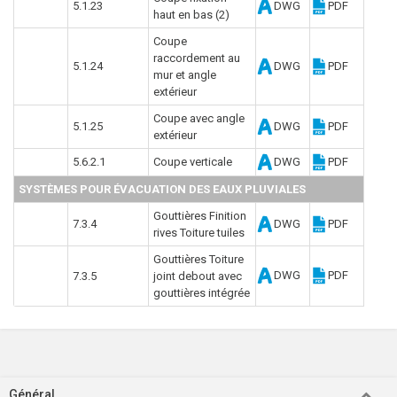
5.1.23
DWG
PDF
haut en bas (2)
Coupe
raccordement au
5.1.24
DWG
PDF
mur et angle
extérieur
Coupe avec angle
5.1.25
DWG
PDF
extérieur
5.6.2.1
Coupe verticale
DWG
PDF
SYSTÈMES POUR ÉVACUATION DES EAUX PLUVIALES
Gouttières Finition
7.3.4
DWG
PDF
rives Toiture tuiles
Gouttières Toiture
DWG
PDF
7.3.5
joint debout avec
gouttières intégrée
Général