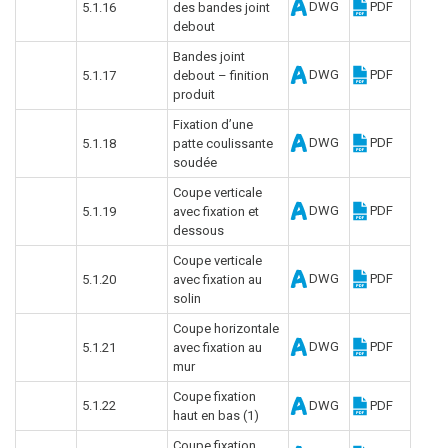
DWG
PDF
5.1.16
des bandes joint
debout
Bandes joint
DWG
PDF
5.1.17
debout – finition
produit
Fixation d’une
DWG
PDF
5.1.18
patte coulissante
soudée
Coupe verticale
DWG
PDF
5.1.19
avec fixation et
dessous
Coupe verticale
DWG
PDF
5.1.20
avec fixation au
solin
Coupe horizontale
DWG
PDF
5.1.21
avec fixation au
mur
Coupe fixation
5.1.22
DWG
PDF
haut en bas (1)
Coupe fixation