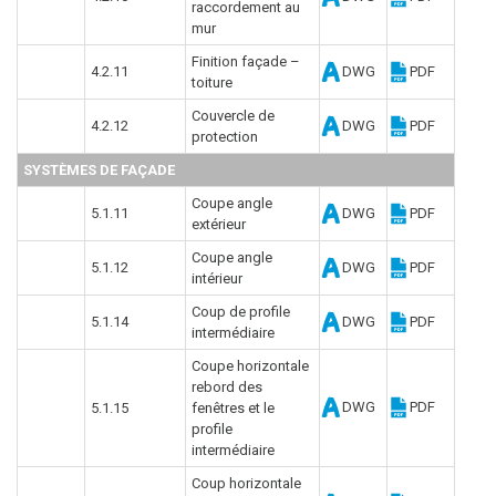
raccordement au
mur
Finition façade –
4.2.11
DWG
PDF
toiture
Couvercle de
4.2.12
DWG
PDF
protection
SYSTÈMES DE FAÇADE
Coupe angle
5.1.11
DWG
PDF
extérieur
Coupe angle
5.1.12
DWG
PDF
intérieur
Coup de profile
5.1.14
DWG
PDF
intermédiaire
Coupe horizontale
rebord des
DWG
PDF
5.1.15
fenêtres et le
profile
intermédiaire
Coup horizontale