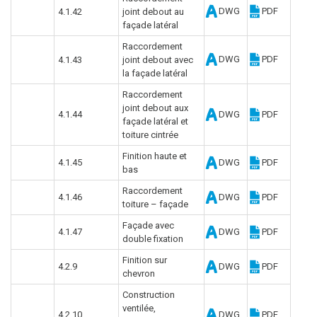
DWG
PDF
4.1.42
joint debout au
façade latéral
Raccordement
DWG
PDF
4.1.43
joint debout avec
la façade latéral
Raccordement
joint debout aux
4.1.44
DWG
PDF
façade latéral et
toiture cintrée
Finition haute et
4.1.45
DWG
PDF
bas
Raccordement
4.1.46
DWG
PDF
toiture – façade
Façade avec
4.1.47
DWG
PDF
double fixation
Finition sur
4.2.9
DWG
PDF
chevron
Construction
ventilée,
4.2.10
DWG
PDF