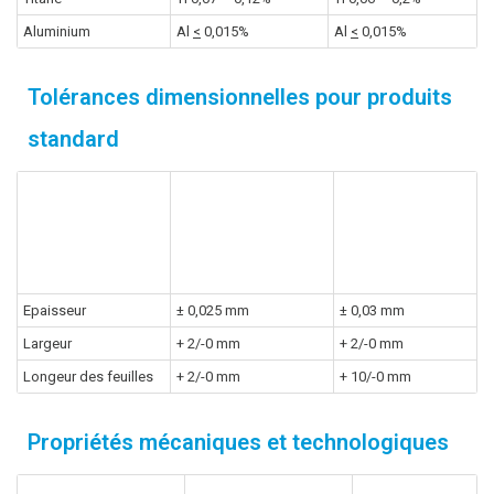
Aluminium
Al
<
0,015%
Al
<
0,015%
Tolérances dimensionnelles pour produits
standard
Exigences
produit
Exigences
Zinc-titane
selon DIN EN
produit
NedZink
988
Epaisseur
± 0,025 mm
± 0,03 mm
Largeur
+ 2/-0 mm
+ 2/-0 mm
Longeur des feuilles
+ 2/-0 mm
+ 10/-0 mm
Propriétés mécaniques et technologiques
Exigences