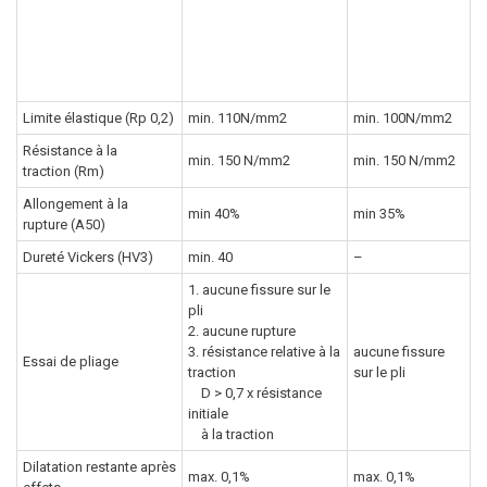
produit
Zinc-titane
Exigences produit
selon DIN EN
NedZink
988
Limite élastique (Rp 0,2)
min. 110N/mm2
min. 100N/mm2
Résistance à la
min. 150 N/mm2
min. 150 N/mm2
traction (Rm)
Allongement à la
min 40%
min 35%
rupture (A50)
Dureté Vickers (HV3)
min. 40
–
1. aucune fissure sur le
pli
2. aucune rupture
3. résistance relative à la
aucune fissure
Essai de pliage
traction
sur le pli
D > 0,7 x résistance
initiale
à la traction
Dilatation restante après
max. 0,1%
max. 0,1%