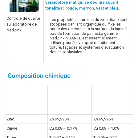
versicolore mat qui se décline sous 4
tonalités : rouge, marron, vert et bleu.
Contrôle de qualité
Les propriétés naturelles du zinc-titane sont
au laboratoire de
stoppées par liant organique qui fixe les
particules de couleur à la surface du laminé :
NedZink
pas de formation de patine.La gamme
NedZink NUANCE est essentiellement
utilisée pour l’enveloppe du bâtiment :
toiture, façades et systèmes d’évacuation
des eaux pluviales.
Composition chimique
Exigences
produit
Exigences
Zinc-titane
produit
NedZink
selon DIN EN 988
Zinc
Zn 99,995%
Zn 99,995%
Cuivre
Cu 0,08 – 0,17%
Cu 0,08 – 1,0%
Titane
Ti 0,07 – 0,12%
Ti 0,06 – 0,2%