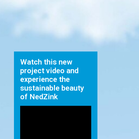
Watch this new
project video and
experience the
sustainable beauty
of NedZink