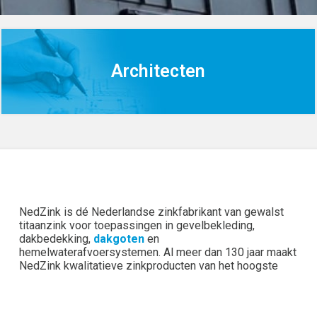
Architecten
NedZink is dé Nederlandse zinkfabrikant van gewalst
titaanzink voor toepassingen in gevelbekleding,
dakbedekking,
dakgoten
en
hemelwaterafvoersystemen. Al meer dan 130 jaar maakt
NedZink kwalitatieve zinkproducten van het hoogste
niveau die wereldwijd worden toegepast in zowel kleine
als grote projecten.