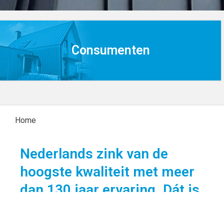
Consumenten
Home
Nederlands zink van de
hoogste kwaliteit met meer
dan 130 jaar ervaring. Dát is
NedZink.