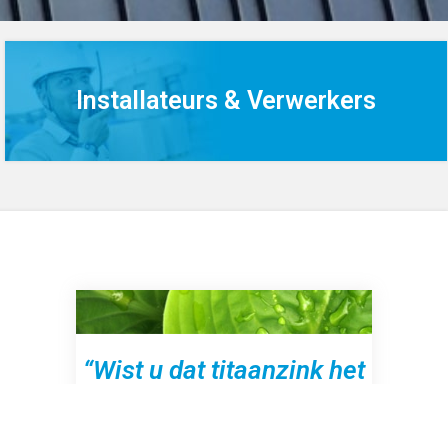
Installateurs & Verwerkers
“Wist u dat titaanzink het
meest
duurzame bouwmetaal