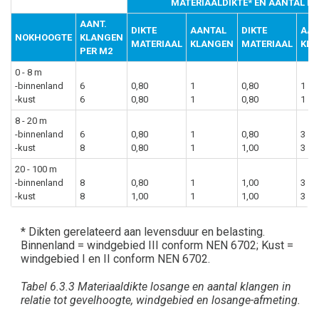
MATERIAALDIKTE* EN AANTAL K
AANT.
DIKTE
AANTAL
DIKTE
AAN
NOKHOOGTE
KLANGEN
MATERIAAL
KLANGEN
MATERIAAL
KL
PER M2
0 - 8 m
-binnenland
6
0,80
1
0,80
1
-kust
6
0,80
1
0,80
1
8 - 20 m
-binnenland
6
0,80
1
0,80
3
-kust
8
0,80
1
1,00
3
20 - 100 m
-binnenland
8
0,80
1
1,00
3
-kust
8
1,00
1
1,00
3
* Dikten gerelateerd aan levensduur en belasting.
Binnenland = windgebied III conform NEN 6702; Kust =
windgebied I en II conform NEN 6702.
Tabel 6.3.3 Materiaaldikte losange en aantal klangen in
relatie tot gevelhoogte, windgebied en losange-afmeting.