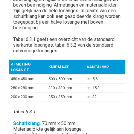
boven beëindiging. Afmetingen en materiaaldikten
zijn gelijk aan de hele losanges. In plaats van een
schuifklang kan ook een gesoldeerde klang worden
toegepast bij een halve losange met boven
beëindiging.
Tabel 6.3.1 geeft een overzicht van de standaard
vierkante losanges, tabel 6.3.2 van de standaard
ruitvormige losanges.
AFMETING
KNIPMAAT
AANTAL/M2
LOSANGE
450 x 450 mm
500 x 500 mm
ca. 5,6
280 x 280 mm
330 x 330 mm
ca. 15,3
200 x 200 mm
250 x 250 mm
ca. 32
Tabel 6.3.1
Schuifklang
, 70 mm x 50 mm
Materiaaldikte gelijk aan losange.