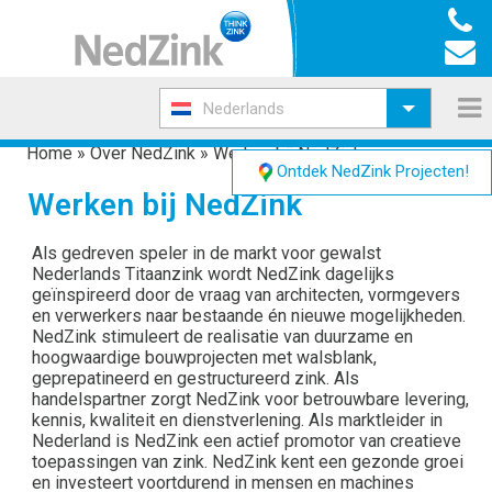
Nederlands
Home
»
Over NedZink
»
Werken bij NedZink
Ontdek NedZink Projecten!
Werken bij NedZink
Als gedreven speler in de markt voor gewalst
Nederlands Titaanzink wordt NedZink dagelijks
geïnspireerd door de vraag van architecten, vormgevers
en verwerkers naar bestaande én nieuwe mogelijkheden.
NedZink stimuleert de realisatie van duurzame en
hoogwaardige bouwprojecten met walsblank,
geprepatineerd en gestructureerd zink. Als
handelspartner zorgt NedZink voor betrouwbare levering,
kennis, kwaliteit en dienstverlening. Als marktleider in
Nederland is NedZink een actief promotor van creatieve
toepassingen van zink. NedZink kent een gezonde groei
en investeert voortdurend in mensen en machines