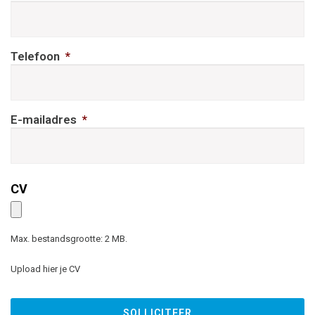
Telefoon
*
E-mailadres
*
CV
Upload
hier
je
Max. bestandsgrootte: 2 MB.
CV
*
Upload hier je CV