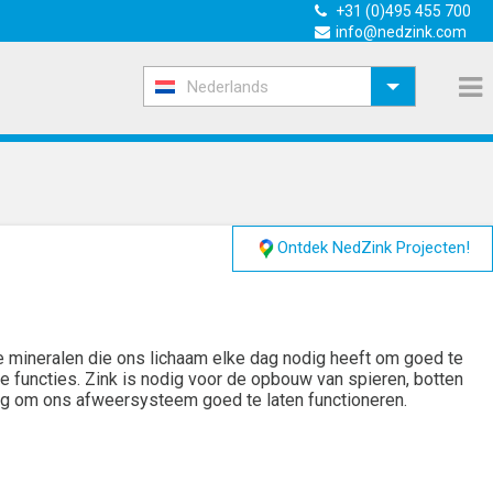
+31 (0)495 455 700
info@nedzink.com
Nederlands
Ontdek NedZink Projecten!
 de mineralen die ons lichaam elke dag nodig heeft om goed te
he functies. Zink is nodig voor de opbouw van spieren, botten
odig om ons afweersysteem goed te laten functioneren.