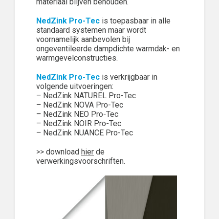
materiaal blijven behouden.
NedZink Pro-Tec
is toepasbaar in alle
standaard systemen maar wordt
voornamelijk aanbevolen bij
ongeventileerde dampdichte warmdak- en
warmgevelconstructies.
NedZink Pro-Tec
is verkrijgbaar in
volgende uitvoeringen:
– NedZink NATUREL Pro-Tec
– NedZink NOVA Pro-Tec
– NedZink NEO Pro-Tec
– NedZink NOIR Pro-Tec
– NedZink NUANCE Pro-Tec
>> download
hier
de
verwerkingsvoorschriften.