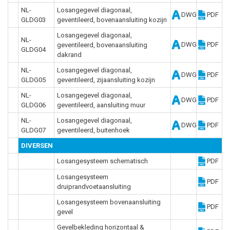
NL-
Losangegevel diagonaal,
DWG
PDF
GLDG03
geventileerd, bovenaansluiting kozijn
Losangegevel diagonaal,
NL-
DWG
PDF
geventileerd, bovenaansluiting
GLDG04
dakrand
NL-
Losangegevel diagonaal,
DWG
PDF
GLDG05
geventileerd, zijaansluiting kozijn
NL-
Losangegevel diagonaal,
DWG
PDF
GLDG06
geventileerd, aansluiting muur
NL-
Losangegevel diagonaal,
DWG
PDF
GLDG07
geventileerd, buitenhoek
DIVERSEN
Losangesysteem schematisch
PDF
Losangesysteem
PDF
druiprandvoetaansluiting
Losangesysteem bovenaansluiting
PDF
gevel
Gevelbekleding horizontaal &