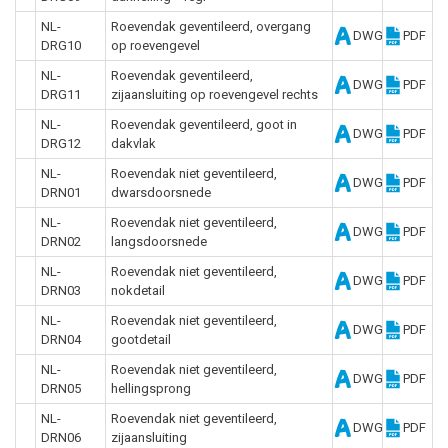
NL-
Roevendak geventileerd, overgang
DWG
PDF
DRG10
op roevengevel
NL-
Roevendak geventileerd,
DWG
PDF
DRG11
zijaansluiting op roevengevel rechts
NL-
Roevendak geventileerd, goot in
DWG
PDF
DRG12
dakvlak
NL-
Roevendak niet geventileerd,
DWG
PDF
DRN01
dwarsdoorsnede
NL-
Roevendak niet geventileerd,
DWG
PDF
DRN02
langsdoorsnede
NL-
Roevendak niet geventileerd,
DWG
PDF
DRN03
nokdetail
NL-
Roevendak niet geventileerd,
DWG
PDF
DRN04
gootdetail
NL-
Roevendak niet geventileerd,
DWG
PDF
DRN05
hellingsprong
NL-
Roevendak niet geventileerd,
DWG
PDF
DRN06
zijaansluiting