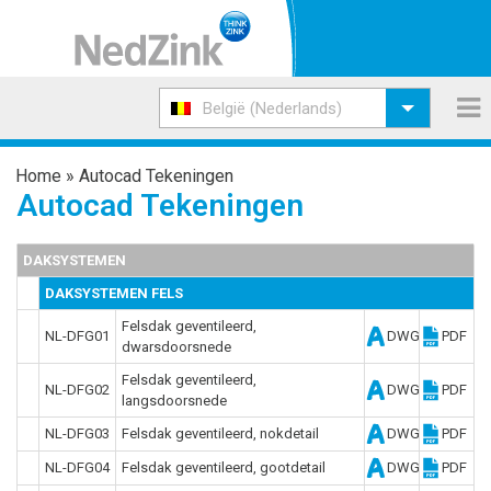
België (Nederlands)
Home
»
Autocad Tekeningen
Autocad Tekeningen
DAKSYSTEMEN
DAKSYSTEMEN FELS
Felsdak geventileerd,
NL-DFG01
DWG
PDF
dwarsdoorsnede
Felsdak geventileerd,
NL-DFG02
DWG
PDF
langsdoorsnede
NL-DFG03
Felsdak geventileerd, nokdetail
DWG
PDF
NL-DFG04
Felsdak geventileerd, gootdetail
DWG
PDF