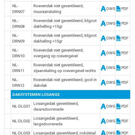
NL-
Roevendak niet geventileerd,
DWG
PDF
DRN07
muuraansluiting
NL-
Roevendak niet geventileerd, kilgoot
DWG
PDF
DRN08
dakhelling <15gr
NL-
Roevendak niet geventileerd, kilgoot
DWG
PDF
DRN09
dakhelling >15gr
NL-
Roevendak niet geventileerd,
DWG
PDF
DRN10
overgang op roevengevel
NL-
Roevendak niet geventileerd,
DWG
PDF
DRN11
zijaansluiting op roevengevel rechts
NL-
Roevendak niet geventileerd, goot in
DWG
PDF
DRN12
dakvlak
DAKSYSTEMEN LOSANGE
Losangedak geventileerd,
NL-DLG01
DWG
PDF
dwarsdoorsnede
Losangedak geventileerd,
NL-DLG02
DWG
PDF
langsdoorsnede
NL-DLG03
Losangedak geventileerd, nokdetail
DWG
PDF