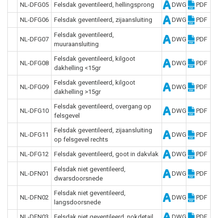
NL-DFG05
Felsdak geventileerd, hellingsprong
DWG
PDF
NL-DFG06
Felsdak geventileerd, zijaansluiting
DWG
PDF
Felsdak geventileerd,
NL-DFG07
DWG
PDF
muuraansluiting
Felsdak geventileerd, kilgoot
NL-DFG08
DWG
PDF
dakhelling <15gr
Felsdak geventileerd, kilgoot
NL-DFG09
DWG
PDF
dakhelling >15gr
Felsdak geventileerd, overgang op
NL-DFG10
DWG
PDF
felsgevel
Felsdak geventileerd, zijaansluiting
NL-DFG11
DWG
PDF
op felsgevel rechts
NL-DFG12
Felsdak geventileerd, goot in dakvlak
DWG
PDF
Felsdak niet geventileerd,
NL-DFN01
DWG
PDF
dwarsdoorsnede
Felsdak niet geventileerd,
NL-DFN02
DWG
PDF
langsdoorsnede
NL-DFN03
Felsdak niet geventileerd, nokdetail
DWG
PDF