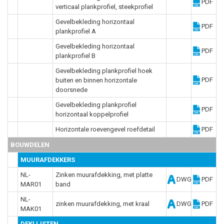
PDF
verticaal plankprofiel, steekprofiel
Gevelbekleding horizontaal
PDF
plankprofiel A
Gevelbekleding horizontaal
PDF
plankprofiel B
Gevelbekleding plankprofiel hoek
PDF
buiten en binnen horizontale
doorsnede
Gevelbekleding plankprofiel
PDF
horizontaal koppelprofiel
Horizontale roevengevel roefdetail
PDF
BOUWDELEN
MUURAFDEKKERS
NL-
Zinken muurafdekking, met platte
DWG
PDF
MAR01
band
NL-
zinken muurafdekking, met kraal
DWG
PDF
MAK01
DEKLIJSTEN