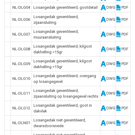
NL-DLG04
Losangedak geventileerd, gootdetail
DWG
PDF
Losangedak geventileerd,
NL-DLG06
DWG
PDF
zijaansluiting
Losangedak geventileerd,
NL-DLG07
DWG
PDF
muuraansluiting
Losangedak geventileerd, kilgoot
NL-DLG08
DWG
PDF
dakhelling <15gr
Losangedak geventileerd, kilgoot
NL-DLG09
DWG
PDF
dakhelling >15gr
Losangedak geventileerd, overgang
NL-DLG10
DWG
PDF
op losangegevel
Losangedak geventileerd,
NL-DLG11
DWG
PDF
zijaansluiting op losangegevel rechts
Losangedak geventileerd, goot in
NL-DLG12
DWG
PDF
dakvlak
Losangedak niet geventileerd,
NL-DLN01
DWG
PDF
dwarsdoorsnede
Losangedak niet geventileerd,