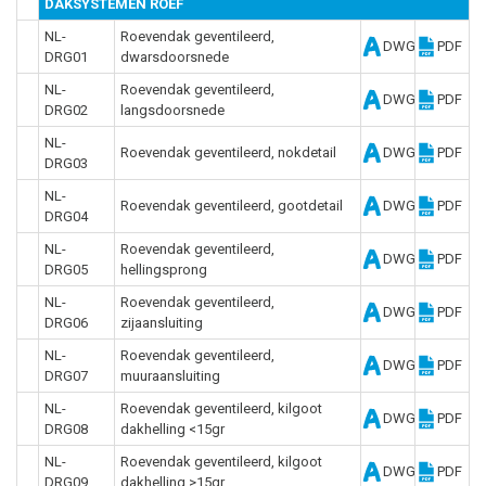
DAKSYSTEMEN ROEF
NL-
Roevendak geventileerd,
DWG
PDF
DRG01
dwarsdoorsnede
NL-
Roevendak geventileerd,
DWG
PDF
DRG02
langsdoorsnede
NL-
Roevendak geventileerd, nokdetail
DWG
PDF
DRG03
NL-
Roevendak geventileerd, gootdetail
DWG
PDF
DRG04
NL-
Roevendak geventileerd,
DWG
PDF
DRG05
hellingsprong
NL-
Roevendak geventileerd,
DWG
PDF
DRG06
zijaansluiting
NL-
Roevendak geventileerd,
DWG
PDF
DRG07
muuraansluiting
NL-
Roevendak geventileerd, kilgoot
DWG
PDF
DRG08
dakhelling <15gr
NL-
Roevendak geventileerd, kilgoot
DWG
PDF
DRG09
dakhelling >15gr