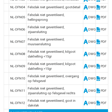
NL-DFN04
Felsdak niet geventileerd, gootdetail
DWG
PDF
Felsdak niet geventileerd,
NL-DFN05
DWG
PDF
hellingsprong
Felsdak niet geventileerd,
NL-DFN06
DWG
PDF
zijaansluiting
Felsdak niet geventileerd,
NL-DFN07
DWG
PDF
muuraansluiting
Felsdak niet geventileerd, kilgoot
NL-DFN08
DWG
PDF
dakhelling <15gr
Felsdak niet geventileerd, kilgoot
NL-DFN09
DWG
PDF
dakhelling >15gr
Felsdak niet geventileerd, overgang
NL-DFN10
DWG
PDF
op felsgevel
Felsdak niet geventileerd,
NL-DFN11
DWG
PDF
zijaansluiting op felsgevel rechts
Felsdak niet geventileerd, goot in
NL-DFN12
DWG
PDF
dakvlak