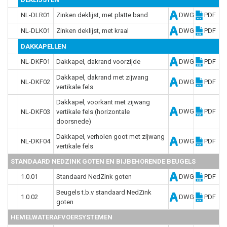
NL-DLR01
Zinken deklijst, met platte band
DWG
PDF
NL-DLK01
Zinken deklijst, met kraal
DWG
PDF
DAKKAPELLEN
NL-DKF01
Dakkapel, dakrand voorzijde
DWG
PDF
Dakkapel, dakrand met zijwang
NL-DKF02
DWG
PDF
vertikale fels
Dakkapel, voorkant met zijwang
DWG
PDF
NL-DKF03
vertikale fels (horizontale
doorsnede)
Dakkapel, verholen goot met zijwang
NL-DKF04
DWG
PDF
vertikale fels
STANDAARD NEDZINK GOTEN EN BIJBEHORENDE BEUGELS
1.0.01
Standaard NedZink goten
DWG
PDF
Beugels t.b.v standaard NedZink
1.0.02
DWG
PDF
goten
HEMELWATERAFVOERSYSTEMEN