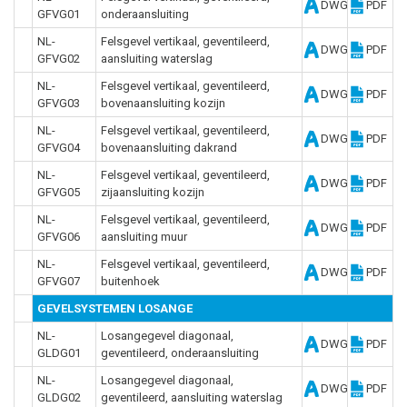
DWG
PDF
GFVG01
onderaansluiting
NL-
Felsgevel vertikaal, geventileerd,
DWG
PDF
GFVG02
aansluiting waterslag
NL-
Felsgevel vertikaal, geventileerd,
DWG
PDF
GFVG03
bovenaansluiting kozijn
NL-
Felsgevel vertikaal, geventileerd,
DWG
PDF
GFVG04
bovenaansluiting dakrand
NL-
Felsgevel vertikaal, geventileerd,
DWG
PDF
GFVG05
zijaansluiting kozijn
NL-
Felsgevel vertikaal, geventileerd,
DWG
PDF
GFVG06
aansluiting muur
NL-
Felsgevel vertikaal, geventileerd,
DWG
PDF
GFVG07
buitenhoek
GEVELSYSTEMEN LOSANGE
NL-
Losangegevel diagonaal,
DWG
PDF
GLDG01
geventileerd, onderaansluiting
NL-
Losangegevel diagonaal,
DWG
PDF
GLDG02
geventileerd, aansluiting waterslag