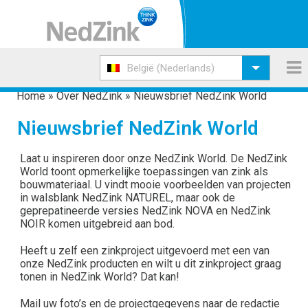
België (Nederlands)
Home
»
Over NedZink
»
Nieuwsbrief NedZink World
Nieuwsbrief NedZink World
Laat u inspireren door onze NedZink World. De NedZink
World toont opmerkelijke toepassingen van zink als
bouwmateriaal. U vindt mooie voorbeelden van projecten
in walsblank NedZink NATUREL, maar ook de
geprepatineerde versies NedZink NOVA en NedZink
NOIR komen uitgebreid aan bod.
Heeft u zelf een zinkproject uitgevoerd met een van
onze NedZink producten en wilt u dit zinkproject graag
tonen in NedZink World? Dat kan!
Mail uw foto’s en de projectgegevens naar de redactie