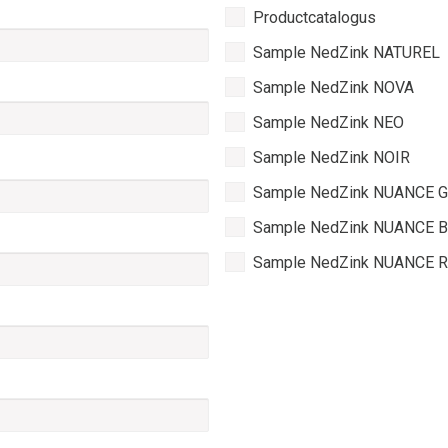
Waarmee
Productcatalogus
kunnen
we
Sample NedZink NATUREL
helpen
Sample NedZink NOVA
Sample NedZink NEO
Sample NedZink NOIR
Sample NedZink NUANCE G
Sample NedZink NUANCE B
Sample NedZink NUANCE 