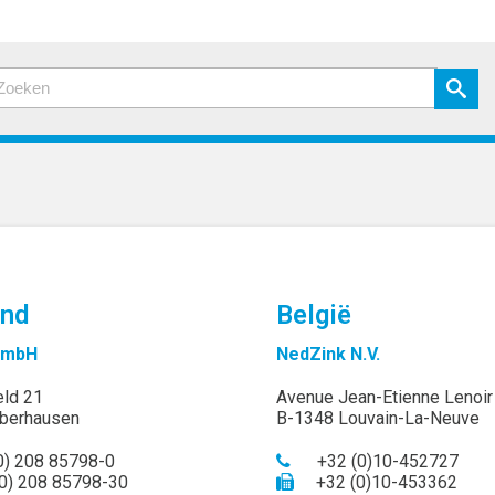
and
België
GmbH
NedZink N.V.
eld 21
Avenue Jean-Etienne Lenoir
berhausen
B-1348 Louvain-La-Neuve
0) 208 85798-0
+32 (0)10-452727
0) 208 85798-30
+32 (0)10-453362