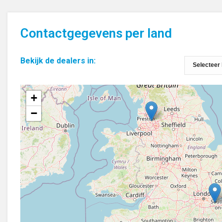
Contactgegevens per land
Bekijk de dealers in:
+
−