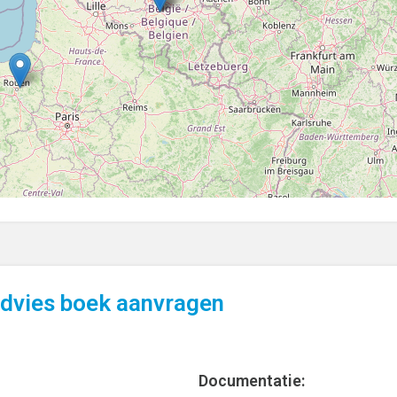
advies boek aanvragen
Documentatie: