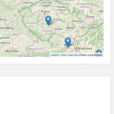
Leaflet
, \r\n©
OpenStreetMap
contributors