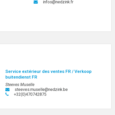
infos@nedzink.fr
Service extérieur des ventes FR / Verkoop
buitendienst FR
Steeves Muselle
steeves.muselle@nedzink.be
+32(0)470742875