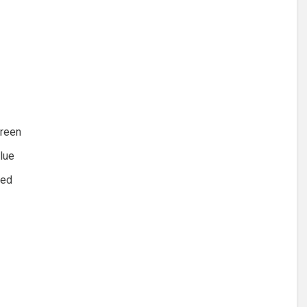
reen
lue
Red