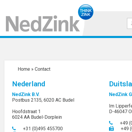
Home
»
Contact
Nederland
Duitsl
NedZink B.V.
NedZink 
Postbus 2135, 6020 AC Budel
Im Lipperf
Hoofdstraat 1
D-46047 O
6024 AA Budel-Dorplein
+49 (
+31 (0)495 455700
+49 (