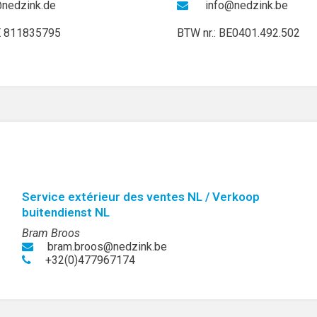
@nedzink.de
info@nedzink.be
E 811835795
BTW nr.: BE0401.492.502
Service extérieur des ventes NL / Verkoop
buitendienst NL
Bram Broos
bram.broos@nedzink.be
+32(0)477967174