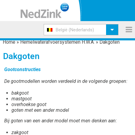
België (Nederlands)
Home
»
Hemelwaterafvoersystemen H.W.A.
»
Dakgoten
Dakgoten
Gootconstructies
De gootmodellen worden verdeeld in de volgende groepen:
bakgoot
mastgoot
overhoekse goot
goten met een ander model
Bij goten van een ander model moet men denken aan:
zakgoot