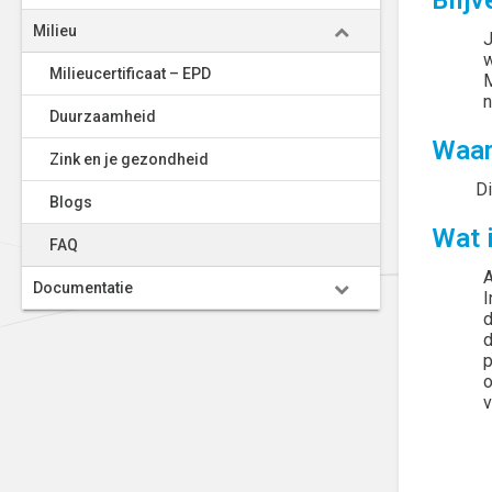
Blij
Milieu
J
w
Milieucertificaat – EPD
M
n
Duurzaamheid
Waar
Zink en je gezondheid
Di
Blogs
Wat 
FAQ
A
Documentatie
I
d
d
p
o
v