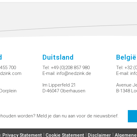
d
Duitsland
België
 455 700
Tel:
+49 (0)208 857 980
Tel:
+32 (
dzink.com
E-mail:
info@nedzink.de
E-mail:
in
Im Lipperfeld 21
Avenue Je
Dorplein
D-46047 Oberhausen
B-1348 Lo
ehouden worden? Meld je dan nu aan voor de nieuwsbrief.
Privacy Statement
Cookie Statement
Disclaimer
Algemene
k