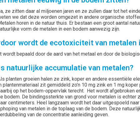
ven metalen eeuwig in de bodem zitten?
a, ze zitten daar al miljoenen jaren en ze zullen daar tot het eind
eten we dat deze worden omgezet in andere organische stoffen 
etalen horen in de natuur thuis. Er bestaan een groot aantal n
atuurlijke vorm de metalen in een bodem aanwezig zijn.
door wordt de ecotoxiciteit van metalen
t wordt bepaald door de aard van het metaal en door de biologi
is natuurlijke accumulatie van metalen?
ls planten groeien halen ze zink, koper en andere essentiële el
n plantenmateriaal zit gemiddeld zo’n 10 mg zink en 1 mg koper p
aarbij op het bodem-oppervlak terecht. Het wordt afgebroken en
e bodem. De bindingssterkte van grond voor metalen is echter 
aar centimeters. Heel langzaam wordt het daar uitgespoeld naar
phoping van metalen in de toplaag van de bodem. Deze natuurl
erdubbeling van de concentratie aanleiding geven.