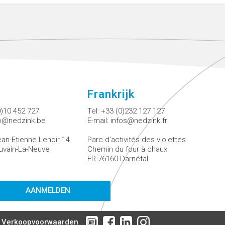
Frankrijk
0)10 452 727
Tel:
+33 (0)232 127 127
fo@nedzink.be
E-mail:
infos@nedzink.fr
an-Etienne Lenoir 14
Parc d'activités des violettes
uvain-La-Neuve
Chemin du four à chaux
FR-76160 Darnétal
AANMELDEN
 Verkoopvoorwaarden