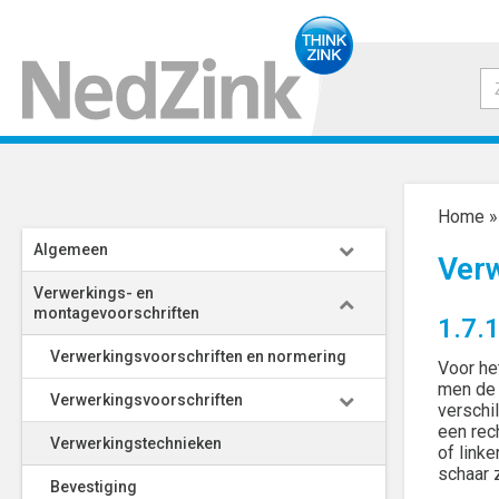
Home
Algemeen
Ver
Verwerkings- en
montagevoorschriften
1.7.
Verwerkingsvoorschriften en normering
Voor he
men de 
Verwerkingsvoorschriften
verschi
een rech
Verwerkingstechnieken
of link
schaar z
Bevestiging