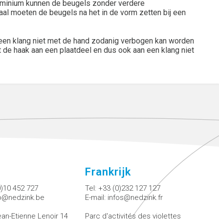
aluminium kunnen de beugels zonder verdere
aal moeten de beugels na het in de vorm zetten bij een
at een klang niet met de hand zodanig verbogen kan worden
t de haak aan een plaatdeel en dus ook aan een klang niet
Frankrijk
0)10 452 727
Tel:
+33 (0)232 127 127
fo@nedzink.be
E-mail:
infos@nedzink.fr
an-Etienne Lenoir 14
Parc d'activités des violettes