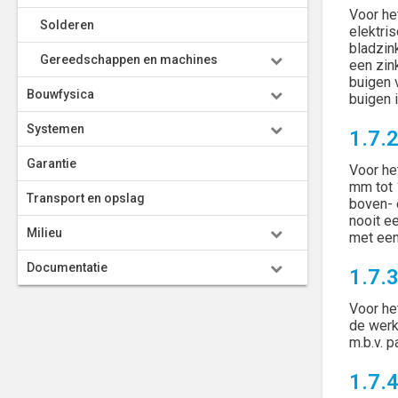
Voor he
Solderen
elektri
bladzin
Gereedschappen en machines
een zin
buigen 
Bouwfysica
buigen i
Systemen
1.7.2
Garantie
Voor he
mm tot 
Transport en opslag
boven- 
nooit e
Milieu
met een
Documentatie
1.7.
Voor he
de werk
m.b.v. 
1.7.