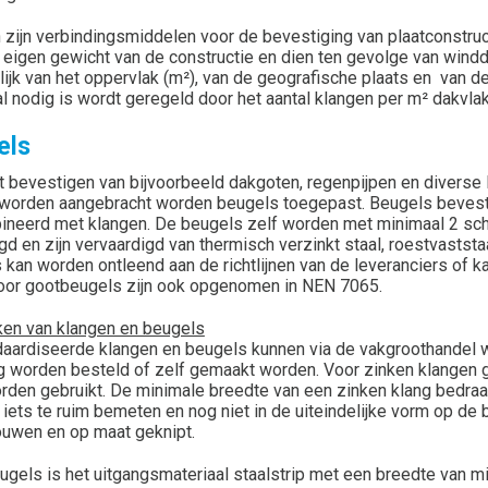
 zijn verbindingsmiddelen voor de bevestiging van plaatconstru
 eigen gewicht van de constructie en dien ten gevolge van wind
lijk van het oppervlak (m²), van de geografische plaats en van 
 nodig is wordt geregeld door het aantal klangen per m² dakvlak o
els
t bevestigen van bijvoorbeeld dakgoten, regenpijpen en diverse 
worden aangebracht worden beugels toegepast. Beugels bevestig
neerd met klangen. De beugels zelf worden met minimaal 2 schro
gd en zijn vervaardigd van thermisch verzinkt staal, roestvastst
 kan worden ontleend aan de richtlijnen van de leveranciers of
oor gootbeugels zijn ook opgenomen in NEN 7065.
en van klangen en beugels
aardiseerde klangen en beugels kunnen via de vakgroothandel 
g worden besteld of zelf gemaakt worden. Voor zinken klangen g
rden gebruikt. De minimale breedte van een zinken klang bedra
 iets te ruim bemeten en nog niet in de uiteindelijke vorm op d
wen en op maat geknipt.
ugels is het uitgangsmateriaal staalstrip met een breedte van m