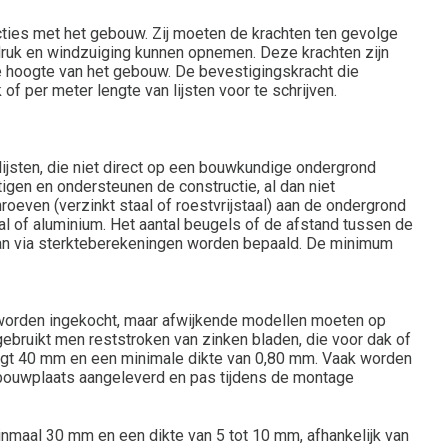
cties met het gebouw. Zij moeten de krachten ten gevolge
druk en windzuiging kunnen opnemen. Deze krachten zijn
de hoogte van het gebouw. De bevestigingskracht die
f per meter lengte van lijsten voor te schrijven.
lijsten, die niet direct op een bouwkundige ondergrond
en en ondersteunen de constructie, al dan niet
even (verzinkt staal of roestvrijstaal) aan de ondergrond
aal of aluminium. Het aantal beugels of de afstand tussen de
 kan via sterkteberekeningen worden bepaald. De minimum
worden ingekocht, maar afwijkende modellen moeten op
ebruikt men reststroken van zinken bladen, die voor dak of
agt 40 mm en een minimale dikte van 0,80 mm. Vaak worden
e bouwplaats aangeleverd en pas tijdens de montage
inmaal 30 mm en een dikte van 5 tot 10 mm, afhankelijk van