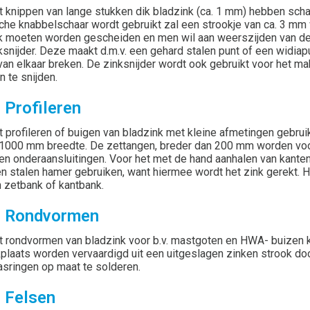
t knippen van lange stukken dik bladzink (ca. 1 mm) hebben sch
sche knabbelschaar wordt gebruikt zal een strookje van ca. 3 
k moeten worden gescheiden en men wil aan weerszijden van de 
ksnijder. Deze maakt d.m.v. een gehard stalen punt of een widiap
van elkaar breken. De zinksnijder wordt ook gebruikt voor het mak
n te snijden.
 Profileren
t profileren of buigen van bladzink met kleine afmetingen gebru
1000 mm breedte. De zettangen, breder dan 200 mm worden voor
en onderaansluitingen. Voor het met de hand aanhalen van kanten
en stalen hamer gebruiken, want hiermee wordt het zink gerekt. 
 zetbank of kantbank.
3 Rondvormen
t rondvormen van bladzink voor b.v. mastgoten en HWA- buizen 
plaats worden vervaardigd uit een uitgeslagen zinken strook do
pasringen op maat te solderen.
4 Felsen