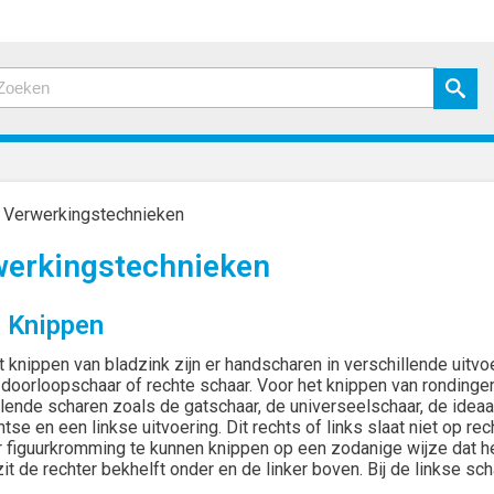
»
Verwerkingstechnieken
werkingstechnieken
1 Knippen
t knippen van bladzink zijn er handscharen in verschillende uitvo
doorloopschaar of rechte schaar. Voor het knippen van rondingen
llende scharen zoals de gatschaar, de universeelschaar, de idea
tse en een linkse uitvoering. Dit rechts of links slaat niet op r
er figuurkromming te kunnen knippen op een zodanige wijze dat he
it de rechter bekhelft onder en de linker boven. Bij de linkse sc