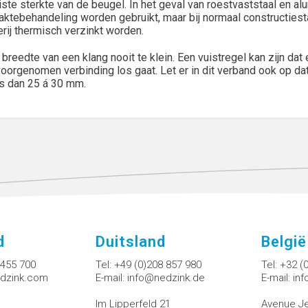
iste sterkte van de beugel. In het geval van roestvaststaal en 
aktebehandeling worden gebruikt, maar bij normaal constructiest
erij thermisch verzinkt worden.
 breedte van een klang nooit te klein. Een vuistregel kan zijn d
voorgenomen verbinding los gaat. Let er in dit verband ook op da
is dan 25 á 30 mm.
d
Duitsland
België
 455 700
Tel:
+49 (0)208 857 980
Tel:
+32 (
dzink.com
E-mail:
info@nedzink.de
E-mail:
in
Im Lipperfeld 21
Avenue Je