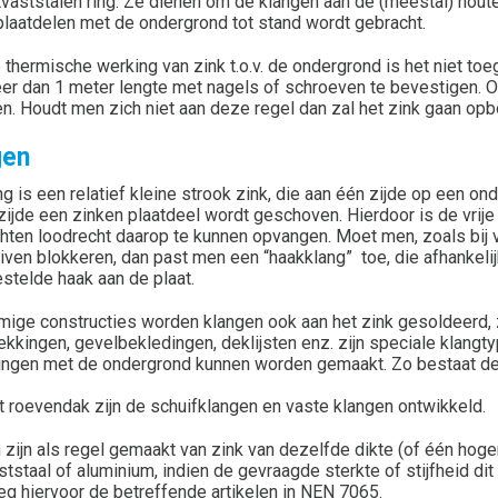
tvaststalen ring. Ze dienen om de klangen aan de (meestal) hout
plaatdelen met de ondergrond tot stand wordt gebracht.
 thermische werking van zink t.o.v. de ondergrond is het niet to
er dan 1 meter lengte met nagels of schroeven te bevestigen. Op
n. Houdt men zich niet aan deze regel dan zal het zink gaan opbo
gen
ng is een relatief kleine strook zink, die aan één zijde op een 
zijde een zinken plaatdeel wordt geschoven. Hierdoor is de vrij
hten loodrecht daarop te kunnen opvangen. Moet men, zoals bij v
iven blokkeren, dan past men een “haakklang” toe, die afhankelijk
stelde haak aan de plaat.
mige constructies worden klangen ook aan het zink gesoldeerd, 
kkingen, gevelbekledingen, deklijsten enz. zijn speciale klan
ingen met de ondergrond kunnen worden gemaakt. Zo bestaat de sc
t roevendak zijn de schuifklangen en vaste klangen ontwikkeld.
 zijn als regel gemaakt van zink van dezelfde dikte (of één hog
ststaal of aluminium, indien de gevraagde sterkte of stijfheid di
eg hiervoor de betreffende artikelen in NEN 7065.