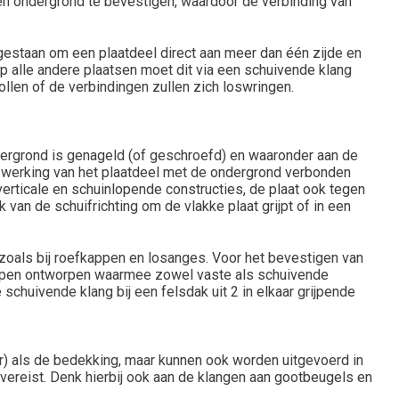
en ondergrond te bevestigen, waardoor de verbinding van
egestaan om een plaatdeel direct aan meer dan één zijde en
 alle andere plaatsen moet dit via een schuivende klang
llen of de verbindingen zullen zich loswringen.
ondergrond is genageld (of geschroefd) en waaronder aan de
e werking van het plaatdeel met de ondergrond verbonden
erticale en schuinlopende constructies, de plaat ook tegen
 van de schuifrichting om de vlakke plaat grijpt of in een
zoals bij roefkappen en losanges. Voor het bevestigen van
gtypen ontworpen waarmee zowel vaste als schuivende
huivende klang bij een felsdak uit 2 in elkaar grijpende
er) als de bedekking, maar kunnen ook worden uitgevoerd in
t vereist. Denk hierbij ook aan de klangen aan gootbeugels en