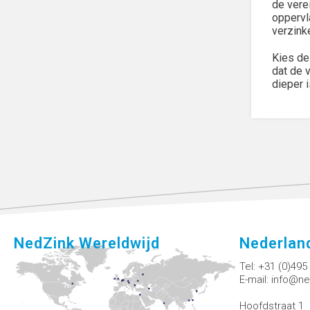
de vere
oppervl
verzink
Kies de
dat de 
dieper 
NedZink Wereldwijd
Nederlan
Tel:
+31 (0)495
E-mail:
info@ne
Hoofdstraat 1