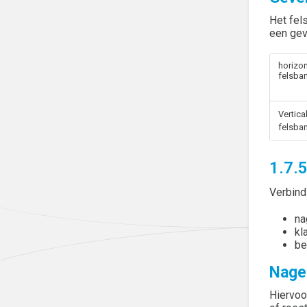
Het fel
een gev
horizon
felsba
Vertica
felsba
1.7.5
Verbind
na
kl
be
Nage
Hiervoo