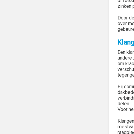
of roes
zinken 
Door de
over me
gebeure
Klan
Een kla
andere 
om krac
verschu
tegenge
Bij som
dakbede
verbind
delen.
Voor he
Klangen
roestva
raadple