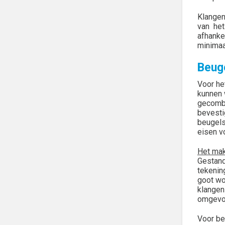
Klangen
van het
afhanke
minimaal
Beug
Voor he
kunnen 
gecombi
bevesti
beugels
eisen v
Het mak
Gestand
tekenin
goot wo
klangen
omgevou
Voor be