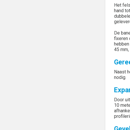
Het fel
hand to
dubbele
gelever
De bane
fixeren
hebben 
45 mm, 
Gere
Naast h
nodig.
Expa
Door ui
10 meter
afhanke
profiler
Geve