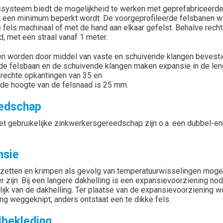
ssysteem biedt de mogelijkheid te werken met geprefabriceerde
t een minimum beperkt wordt. De voorgeprofileerde felsbanen 
 fels machinaal of met de hand aan elkaar gefelst. Behalve re
d, met een straal vanaf 1 meter.
n worden door middel van vaste en schuivende klangen bevesti
 de felsbaan en de schuivende klangen maken expansie in de leng
rechte opkantingen van 35 en
de hoogte van de felsnaad is 25 mm.
edschap
et gebruikelijke zinkwerkersgereedschap zijn o.a. een dubbel-enk
nsie
tzetten en krimpen als gevolg van temperatuurwisselingen mog
 zijn. Bij een langere dakhelling is een expansievoorziening nodi
lijk van de dakhelling. Ter plaatse van de expansievoorziening 
ing weggeknipt, anders ontstaat een te dikke fels.
lbekleding