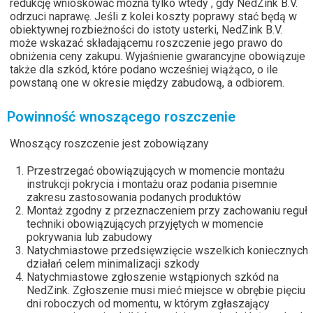
redukcję wnioskować można tylko wtedy , gdy NedZink B.V.
odrzuci naprawę. Jeśli z kolei koszty poprawy stać będą w
obiektywnej rozbieżności do istoty usterki, NedZink B.V.
może wskazać składającemu roszczenie jego prawo do
obniżenia ceny zakupu. Wyjaśnienie gwarancyjne obowiązuje
także dla szkód, które podano wcześniej wiążąco, o ile
powstaną one w okresie między zabudową, a odbiorem.
Powinność wnoszącego roszczenie
Wnoszący roszczenie jest zobowiązany
Przestrzegać obowiązujących w momencie montażu
instrukcji pokrycia i montażu oraz podania pisemnie
zakresu zastosowania podanych produktów
Montaż zgodny z przeznaczeniem przy zachowaniu reguł
techniki obowiązujących przyjętych w momencie
pokrywania lub zabudowy
Natychmiastowe przedsięwzięcie wszelkich koniecznych
działań celem minimalizacji szkody
Natychmiastowe zgłoszenie wstąpionych szkód na
NedZink. Zgłoszenie musi mieć miejsce w obrębie pięciu
dni roboczych od momentu, w którym zgłaszający