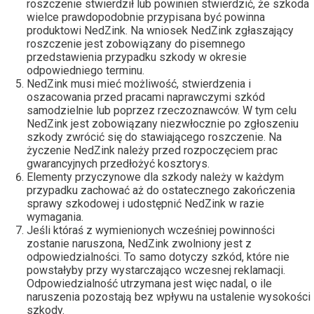
roszczenie stwierdził lub powinien stwierdzić, że szkoda
wielce prawdopodobnie przypisana być powinna
produktowi NedZink. Na wniosek NedZink zgłaszający
roszczenie jest zobowiązany do pisemnego
przedstawienia przypadku szkody w okresie
odpowiedniego terminu.
NedZink musi mieć możliwość, stwierdzenia i
oszacowania przed pracami naprawczymi szkód
samodzielnie lub poprzez rzeczoznawców. W tym celu
NedZink jest zobowiązany niezwłocznie po zgłoszeniu
szkody zwrócić się do stawiającego roszczenie. Na
życzenie NedZink należy przed rozpoczęciem prac
gwarancyjnych przedłożyć kosztorys.
Elementy przyczynowe dla szkody należy w każdym
przypadku zachować aż do ostatecznego zakończenia
sprawy szkodowej i udostępnić NedZink w razie
wymagania.
Jeśli któraś z wymienionych wcześniej powinności
zostanie naruszona, NedZink zwolniony jest z
odpowiedzialności. To samo dotyczy szkód, które nie
powstałyby przy wystarczająco wczesnej reklamacji.
Odpowiedzialność utrzymana jest więc nadal, o ile
naruszenia pozostają bez wpływu na ustalenie wysokości
szkody.