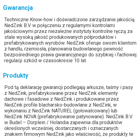
Gwarancja
Techniczne Know-how i doświadczone zarządzanie jakością
NedZink B.V. w połączeniu z regularnymi kontrolami
jakościowymi przez niezależne instytuty kontrolne ręczą za
stale wysoką jakość produkowanych półproduktów i
prefabrykowanych wyrobów. NedZink oferuje swoim klientom
z handlu, rzemiosła, planowania budowlanego pewność
bezpośredniego prawa gwarancyjnego do szybkiej i fachowej
regulacji szkód w czasookresie 10 lat.
Produkty
Pod tą deklarację gwarancji podlegają arkusze, taśmy i pasy
z NedZink, prefabrykowane przez NedZink elementy
dachowe i fasadowe z NedZink i produkowane przez
NedZink profile blacharsko-budowlane z NedZink, w
wykonaniu z NedZink NATUREL (gołowalcowany) lub
NedZink NOVA (prefabrykowanie patynowane). NedZink B.V.
w Budel – Dorplein / Holandia zapewnia dla produktów
określonych wcześniej, dostarczanych i oznaczanych
znakiem firmowym NedZink jako właściwość, że produkty te