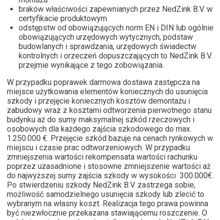
braków właściwości zapewnianych przez NedZink B.V. w
certyfikacie produktowym
odstępstw od obowiązujących norm EN i DIN lub ogólnie
obowiązujących urzędowych wytycznych, podstaw
budowlanych i sprawdzania, urzędowych świadectw
kontrolnych i orzeczeń dopuszczających to NedZink B.V.
przejmie wynikające z tego zobowiązania.
W przypadku poprawek darmowa dostawa zastępcza na
miejsce użytkowania elementów koniecznych do usunięcia
szkody i przejęcie koniecznych kosztów demontażu i
zabudowy wraz z kosztami odtworzenia pierwotnego stanu
budynku aż do sumy maksymalnej szkód rzeczowych i
osobowych dla każdego zajścia szkodowego do max.
1.250.000 €. Przejęcie szkód bazuje na cenach rynkowych w
miejscu i czasie prac odtworzeniowych. W przypadku
zmniejszenia wartości rekompensata wartości rachunku
poprzez uzasadnione i stosowne zmniejszenie wartości aż
do najwyższej sumy zajścia szkody w wysokości 300.000€.
Po stwierdzeniu szkody NedZink B.V. zastrzega sobie,
możliwość samodzielnego usunięcia szkody lub zlecić to
wybranym na własny koszt. Realizacja tego prawa powinna
być niezwłocznie przekazana stawiającemu roszczenie. O