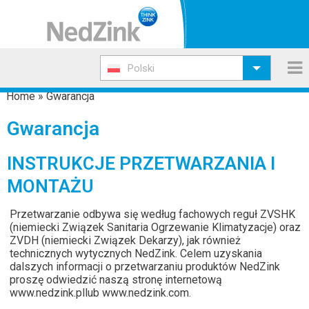
Polski
Home
»
Gwarancja
Gwarancja
INSTRUKCJE PRZETWARZANIA I
MONTAŻU
Przetwarzanie odbywa się według fachowych reguł ZVSHK
(niemiecki Związek Sanitaria Ogrzewanie Klimatyzacje) oraz
ZVDH (niemiecki Związek Dekarzy), jak również
technicznych wytycznych NedZink. Celem uzyskania
dalszych informacji o przetwarzaniu produktów NedZink
proszę odwiedzić naszą stronę internetową
www.nedzink.pl
lub
www.nedzink.com
.