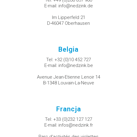
Tel:
+49 (0)208 857 980
E-mail:
info@nedzink.de
Im Lipperfeld 21
D-46047 Oberhausen
Belgia
Tel:
+32 (0)10 452 727
E-mail:
info@nedzink.be
Avenue Jean-Etienne Lenoir 14
B-1348 Louvain-La-Neuve
Francja
Tel:
+33 (0)232 127 127
E-mail:
infos@nedzink.fr
Parc d'activités des violettes