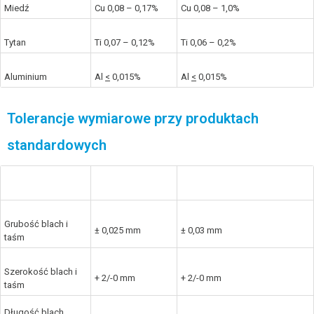
Miedź
Cu 0,08 – 0,17%
Cu 0,08 – 1,0%
Tytan
Ti 0,07 – 0,12%
Ti 0,06 – 0,2%
Aluminium
Al
<
0,015%
Al
<
0,015%
Tolerancje wymiarowe przy produktach
standardowych
Wymagania
NedZink tytan-
Wymagania produktowe wg
produktowe
cynk
DIN EN 988
Grubość blach i
± 0,025 mm
± 0,03 mm
taśm
Szerokość blach i
+ 2/-0 mm
+ 2/-0 mm
taśm
Długość blach