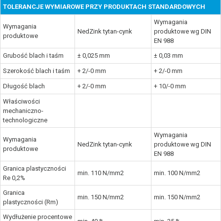
TOLERANCJE WYMIAROWE PRZY PRODUKTACH STANDARDOWYCH
Wymagania
Wymagania
NedZink tytan-cynk
produktowe wg DIN
produktowe
EN 988
Grubość blach i taśm
± 0,025 mm
± 0,03 mm
Szerokość blach i taśm
+ 2/-0 mm
+ 2/-0 mm
Długość blach
+ 2/-0 mm
+ 10/-0 mm
Właściwości
mechaniczno-
technologiczne
Wymagania
Wymagania
NedZink tytan-cynk
produktowe wg DIN
produktowe
EN 988
Granica plastyczności
min. 110 N/mm2
min. 100 N/mm2
Re 0,2%
Granica
min. 150 N/mm2
min. 150 N/mm2
plastyczności (Rm)
Wydłużenie procentowe