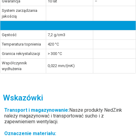
Gwarancja
10 lat
–
System zarządzania
jakością
WŁAŚCIWOŚCI FIZYCZNE
Gęstość
7,2 g/cm3
Temperatura topnienia
420 °C
Granica rekrystalizacji
> 300 °C
Współczynnik
0,022 mm/(mK)
wydłużenia
Wskazówki
Transport i magazynowanie
:
Nasze produkty NedZink
należy magazynować i transportować sucho i z
zapewnieniem wentylacji.
Oznaczenie materiału: