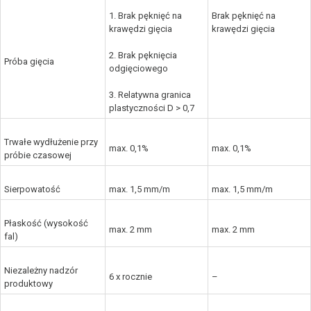
1. Brak pęknięć na
Brak pęknięć na
krawędzi gięcia
krawędzi gięcia
2. Brak pęknięcia
Próba gięcia
odgięciowego
3. Relatywna granica
plastyczności D > 0,7
Trwałe wydłużenie przy
max. 0,1%
max. 0,1%
próbie czasowej
Sierpowatość
max. 1,5 mm/m
max. 1,5 mm/m
Płaskość (wysokość
max. 2 mm
max. 2 mm
fal)
Niezależny nadzór
6 x rocznie
–
produktowy