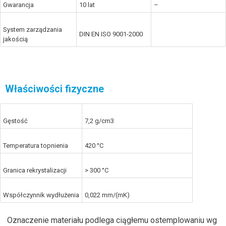
Gwarancja
10 lat
–
System zarządzania
DIN EN ISO 9001-2000
jakością
Właściwości fizyczne
Gęstość
7,2 g/cm3
Temperatura topnienia
420 °C
Granica rekrystalizacji
> 300 °C
Współczynnik wydłużenia
0,022 mm/(mK)
Oznaczenie materiału podlega ciągłemu ostemplowaniu wg