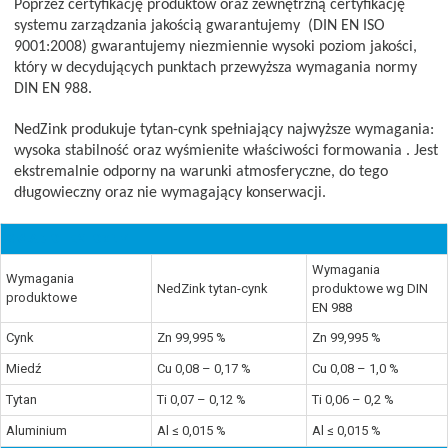
Poprzez certyfikację produktów oraz zewnętrzną certyfikację
systemu zarządzania jakością gwarantujemy
(DIN EN ISO
9001:2008) gwarantujemy niezmiennie wysoki poziom jakości,
który w decydujących punktach przewyższa wymagania normy
DIN EN 988.
NedZink produkuje tytan-cynk spełniający najwyższe wymagania:
wysoka stabilność oraz wyśmienite właściwości formowania . Jest
ekstremalnie odporny na warunki atmosferyczne, do tego
długowieczny oraz nie wymagający konserwacji.
SKŁAD CHEMICZNY
Wymagania
Wymagania
NedZink tytan-cynk
produktowe wg DIN
produktowe
EN 988
Cynk
Zn 99,995 %
Zn 99,995 %
Miedź
Cu 0,08 – 0,17 %
Cu 0,08 – 1,0 %
Tytan
Ti 0,07 – 0,12 %
Ti 0,06 – 0,2 %
Aluminium
Al ≤ 0,015 %
Al ≤ 0,015 %