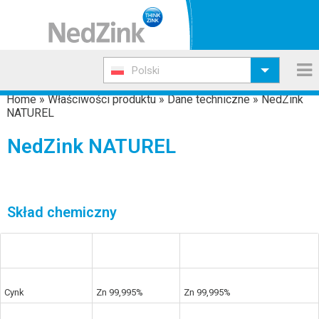
Polski
Home
»
Właściwości produktu
»
Dane techniczne
»
NedZink
NATUREL
NedZink NATUREL
Skład chemiczny
Wymagania
NedZink tytan-
Wymagania produktowe wg
produktowe
cynk
DIN EN 988
Cynk
Zn 99,995%
Zn 99,995%