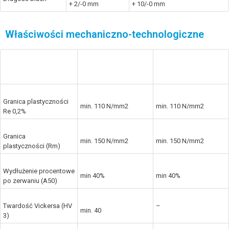
+ 2/-0 mm
+ 10/-0 mm
Właściwości mechaniczno-technologiczne
Wymagania
Wymagania
NedZink tytan-
produktowe wg DIN
produktowe
cynk
EN 988
Granica plastyczności
min. 110 N/mm2
min. 110 N/mm2
Re 0,2%
Granica
min. 150 N/mm2
min. 150 N/mm2
plastyczności (Rm)
Wydłużenie procentowe
min 40%
min 40%
po zerwaniu (A50)
Twardość Vickersa (HV
–
min. 40
3)