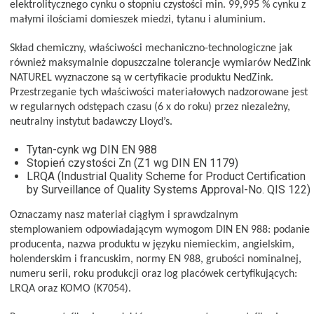
elektrolitycznego cynku o stopniu czystości min. 99,995 % cynku z
małymi ilościami domieszek miedzi, tytanu i aluminium.
Skład chemiczny, właściwości mechaniczno-technologiczne jak
również maksymalnie dopuszczalne tolerancje wymiarów NedZink
NATUREL wyznaczone są w certyfikacie produktu NedZink.
Przestrzeganie tych właściwości materiałowych nadzorowane jest
w regularnych odstępach czasu (6 x do roku) przez niezależny,
neutralny instytut badawczy Lloyd’s.
Tytan-cynk wg DIN EN 988
Stopień czystości Zn (Z1 wg DIN EN 1179)
LRQA (Industrial Quality Scheme for Product Certification
by Surveillance of Quality Systems Approval-No.
QIS 122)
Oznaczamy nasz materiał ciągłym i sprawdzalnym
stemplowaniem odpowiadającym wymogom DIN EN 988: podanie
producenta, nazwa produktu w języku niemieckim, angielskim,
holenderskim i francuskim, normy EN 988, grubości nominalnej,
numeru serii, roku produkcji oraz log placówek certyfikujących:
LRQA oraz KOMO (K7054).