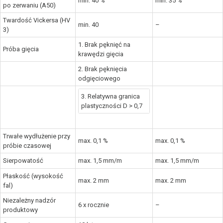
min. 40 %
min. 35 %
po zerwaniu (A50)
Twardość Vickersa (HV
min. 40
–
3)
1. Brak pęknięć na
Próba gięcia
krawędzi gięcia
2. Brak pęknięcia
odgięciowego
3. Relatywna granica
plastyczności D > 0,7
Trwałe wydłużenie przy
max. 0,1 %
max. 0,1 %
próbie czasowej
Sierpowatość
max. 1,5 mm/m
max. 1,5 mm/m
Płaskość (wysokość
max. 2 mm
max. 2 mm
fal)
Niezależny nadzór
6 x rocznie
–
produktowy