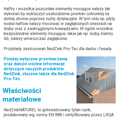
Haftry i wszelkie pozostałe elementy mocujące należy tak
wykonać by wykluczyć uszkodzenie powłoki ochronnej na
dolnej stronie poprzez ruchy dylatacyjne. W tym celu np. płyty
nośne haftów należy mocować w zagłębionych otworach na
śruby oraz z zaokrąglonymi krawędziami. W ogóle wszelkie
bezpośrednie elementy mocujące, takie jak np. śruby, klamry
itd., należy umieszczać zagłębione.
Przykłady zastosowań NedZink Pro-Tec dla dachu i fasady
Poniżej wytyczne przetwarzania
oraz dalsze istotne informacje
dotyczące naszych produktów
NedZink, słuszne także dla NedZink
Pro-Tec
.
Właściwości
materiałowe
NedZinkNATUREL to gołowalcowany tytan-cynk,
produkowany wg. normy EN 988 i certyfikowany przez LRQA.