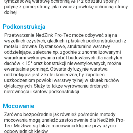
tymczasową warstwę ochronną AFP z obszaru spoiny i
patynę z górnej strony, jak również powłokę ochronną strony
dolnej.
Podkonstrukcja
Przetwarzanie NedZink Pro-Tec może odbywać się na
wszelkich czystych, gładkich i płaskich podkonstrukcjach z
metalu i drewna. Dystansowe, strukturalne warstwy
oddzielające, zalecane np. zgodnie z znormalizowanymi
warunkami wykonywania robót budowlanych dla nachyleń
dachów < 15° oraz konstrukcji niewentylowanych, można
ewentualnie pominąć. Otwarta dyfuzyjnie warstwa
oddzielająca jest z kolei konieczna, by zapobiec
uszkodzeniom powłoki warstwy tylnej w skutek ruchów
dylatacyjnych. Służy to także wyrównaniu drobnych
nierówności i kantów podkonstrukcji.
Mocowanie
Zarówno bezpośrednie jak również pośrednie metody
mocowania mogą znaleźć zastosowanie dla NedZink Pro-
Tec. Możliwe są także mocowania klejone przy użyciu
odpowiednich klejów.