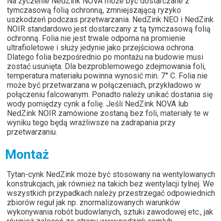
Na życzenie NedZink NOVA może być dostarczane z
tymczasową folią ochronną, zmniejszającą ryzyko
uszkodzeń podczas przetwarzania. NedZink NEO i NedZink
NOIR standardowo jest dostarczany z tą tymczasową folią
ochronną. Folia nie jest trwale odporna na promienie
ultrafioletowe i służy jedynie jako przejściowa ochrona.
Dlatego folia bezpośrednio po montażu na budowie musi
zostać usunięta. Dla bezproblemowego zdejmowania foli,
temperatura materiału powinna wynosić min. 7° C. Folia nie
może być przetwarzana w połączeniach, przykładowo w
połączeniu falcowanym. Ponadto należy unikać dostania się
wody pomiędzy cynk a folię. Jeśli NedZink NOVA lub
NedZink NOIR zamówione zostaną bez foli, materiały te w
wyniku tego będą wrażliwsze na zadrapania przy
przetwarzaniu.
Montaż
Tytan-cynk NedZink może być stosowany na wentylowanych
konstrukcjach, jak również na takich bez wentylacji tylnej. We
wszystkich przypadkach należy przestrzegać odpowiednich
zbiorów reguł jak np. znormalizowanych warunków
wykonywania robót budowlanych, sztuki zawodowej etc., jak