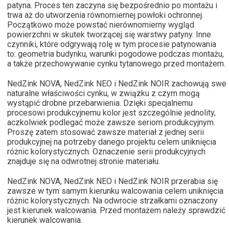
patyna. Proces ten zaczyna się bezpośrednio po montażu i
trwa aż do utworzenia równomiernej powłoki ochronnej.
Początkowo może powstać nierównomierny wygląd
powierzchni w skutek tworzącej się warstwy patyny. Inne
czynniki, które odgrywają rolę w tym procesie patynowania
to: geometria budynku, warunki pogodowe podczas montażu,
a także przechowywanie cynku tytanowego przed montażem.
NedZink NOVA, NedZink NEO i NedZink NOIR zachowują swe
naturalne właściwości cynku, w związku z czym mogą
wystąpić drobne przebarwienia. Dzięki specjalnemu
procesowi produkcyjnemu kolor jest szczególnie jednolity,
aczkolwiek podlegać może zawsze seriom produkcyjnym.
Proszę zatem stosować zawsze materiał z jednej serii
produkcyjnej na potrzeby danego projektu celem uniknięcia
różnic kolorystycznych. Oznaczenie serii produkcyjnych
znajduje się na odwrotnej stronie materiału.
NedZink NOVA, NedZink NEO i NedZink NOIR przerabia się
zawsze w tym samym kierunku walcowania celem uniknięcia
różnic kolorystycznych. Na odwrocie strzałkami oznaczony
jest kierunek walcowania. Przed montażem należy sprawdzić
kierunek walcowania.