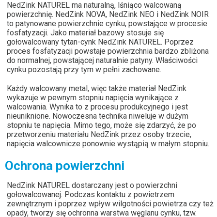
NedZink NATUREL ma naturalną, lśniąco walcowaną
powierzchnię. NedZink NOVA, NedZink NEO i NedZink NOIR
to patynowane powierzchnie cynku, powstające w procesie
fosfatyzacji. Jako materiał bazowy stosuje się
gołowalcowany tytan-cynk NedZink NATUREL. Poprzez
proces fosfatyzacji powstaje powierzchnia bardzo zbliżona
do normalnej, powstającej naturalnie patyny. Właściwości
cynku pozostają przy tym w pełni zachowane.
Każdy walcowany metal, więc także materiał NedZink
wykazuje w pewnym stopniu napięcia wynikające z
walcowania. Wynika to z procesu produkcyjnego i jest
nieuniknione. Nowoczesna technika niweluje w dużym
stopniu te napięcia. Mimo tego, może się zdarzyć, że po
przetworzeniu materiału NedZink przez osoby trzecie,
napięcia walcownicze ponownie wystąpią w małym stopniu.
Ochrona powierzchni
NedZink NATUREL dostarczany jest o powierzchni
gołowalcowanej. Podczas kontaktu z powietrzem
zewnętrznym i poprzez wpływ wilgotności powietrza czy też
opady, tworzy się ochronna warstwa węglanu cynku, tzw.