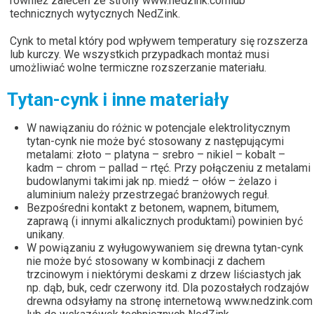
również zaleceń ze strony
www.nedzink.com
lub
technicznych wytycznych NedZink.
Cynk to metal który pod wpływem temperatury się rozszerza
lub kurczy. We wszystkich przypadkach montaż musi
umożliwiać wolne termiczne rozszerzanie materiału.
Tytan-cynk i inne materiały
W nawiązaniu do różnic w potencjale elektrolitycznym
tytan-cynk nie może być stosowany z następującymi
metalami: złoto – platyna – srebro – nikiel – kobalt –
kadm – chrom – pallad – rtęć. Przy połączeniu z metalami
budowlanymi takimi jak np. miedź – ołów – żelazo i
aluminium należy przestrzegać branżowych reguł.
Bezpośredni kontakt z betonem, wapnem, bitumem,
zaprawą (i innymi alkalicznych produktami) powinien być
unikany.
W powiązaniu z wyługowywaniem się drewna tytan-cynk
nie może być stosowany w kombinacji z dachem
trzcinowym i niektórymi deskami z drzew liściastych jak
np. dąb, buk, cedr czerwony itd. Dla pozostałych rodzajów
drewna odsyłamy na stronę internetową www.nedzink.com