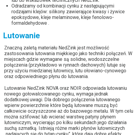
lub do wskazówek technicznych NedZink.
Odradzamy od kombinacji cynku z następującymi
rodzajami klejów: silikony zawierające kwasy i żywice
epoksydowe, kleje melaminowe, kleje fenolowo-
formaldehydowe .
Lutowanie
Znaczną zaletą materiału NedZink jest możliwość
zastosowania lutowania miękkiego jako techniki połączeń. W
miejscach gdzie wymagane są solidne, wodoszczelne
połączenia (przykładowo w rynnach dachowych) lutuje się
przy użyciu miedzianej lutownicy, lutu ołowiano-cynowego
oraz odpowiedniego płynu do lutowania.
Lutowanie NedZink NOVA oraz NOIR odpowiada lutowaniu
nowego gołowalcowanego cynku, wymaga jednak
dodatkowej uwagi. Dla dobrego połączenia lutowanego
wpierw powierzchnie które będą lutowane muszą być
całkowicie oczyszczone aż do bazowego metalu. W tym celu
można szlifować lub wcierać warstwę patyny płynem
lutowniczym, wycierając po kilku sekundach jego działania
suchą szmatką. Istnieją różne marki płynów lutowniczych
„nadających się do tytan-cynku”, które dają dobre efekty