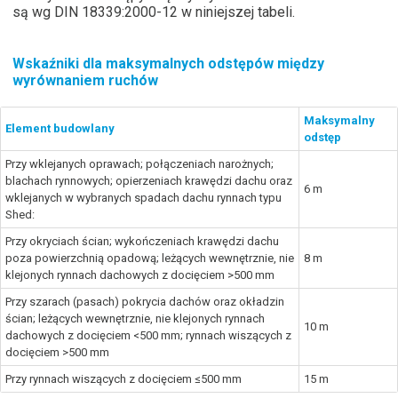
są wg DIN 18339:2000-12 w niniejszej tabeli.
Wskaźniki dla maksymalnych odstępów między
wyrównaniem ruchów
Maksymalny
Element budowlany
odstęp
Przy wklejanych oprawach; połączeniach narożnych;
blachach rynnowych; opierzeniach krawędzi dachu oraz
6 m
wklejanych w wybranych spadach dachu rynnach typu
Shed:
Przy okryciach ścian; wykończeniach krawędzi dachu
poza powierzchnią opadową; leżących wewnętrznie, nie
8 m
klejonych rynnach dachowych z docięciem >500 mm
Przy szarach (pasach) pokrycia dachów oraz okładzin
ścian; leżących wewnętrznie, nie klejonych rynnach
10 m
dachowych z docięciem <500 mm; rynnach wiszących z
docięciem >500 mm
Przy rynnach wiszących z docięciem ≤500 mm
15 m