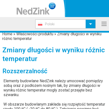
Polski
Home
»
Właściwości produktu
»
Zmiany długości w wyniku
różnic temperatur
Zmiany długości w wyniku różnic
temperatur
Rozszerzalność
Elementy budowlane NedZink należy umocować pomiędzy
sobą oraz z podłożem nośnym tak, by zmiany długości w
wyniku różnic temperatur mogły zostać przejęte bez
szwanku.
W obszarze budowlanym zakłada się rozpiętość temperatur
rzędu 100 ºC ( -20 ºC do 80 ºC ). Założenie powinno być