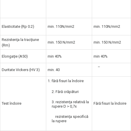
Cerinţele
NedZink
conform EN
produsului
988
Elasticitate (Rp 0.2)
min. 110N/mm2
min. 110N/mm2
Rezistenţa la tracţiune
min. 150 N/mm2
min. 150 N/mm2
(Rm)
Elongaţie (A50)
min 40%
min 40%
–
Duritate Vickers (HV 3)
min. 40
1. fără fisuri la îndoire
2. Fără crăpături
3. rezistenţa relativă la
Test îndoire
Fără fisuri la îndoire
rupere D > 0,7x
rezistenţa specifică
la rupere