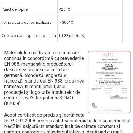
Punct de topire
420 °C
Temperatura de recristalizare
> 300 °C
Coeficient de expansiune liniară
0.022 mm/(mK)
Materialele sunt livrate cu o marcare
continuă în concordanţă cu prevederile
EN 988, menţionând producătorul,
descrierea produsului în limbile
germană, olandeză, engleză şi
franceză, standardul EN 988, grosimea
nominală, numărul lotului, anul
producţiei şi logo-urile institutelor de
control Lloyd’s Register şi KOMO
(K7054).
Acest certificat de produs şi certificatul
ISO 9001:2008 pentru calitatea sistemului de management al
NedZink asigură un standard înalt de calitate constant şi
uniform, conform cu standardul intern şi depăşind cu mult