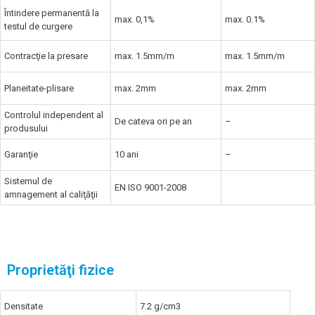
Întindere permanentă la
max. 0,1%
max. 0.1%
testul de curgere
Contracţie la presare
max. 1.5mm/m
max. 1.5mm/m
Planeitate-plisare
max. 2mm
max. 2mm
Controlul independent al
De cateva ori pe an
–
produsului
Garanţie
10 ani
–
Sistemul de
EN ISO 9001-2008
amnagement al caliţăţii
Proprietăţi fizice
Densitate
7.2 g/cm3