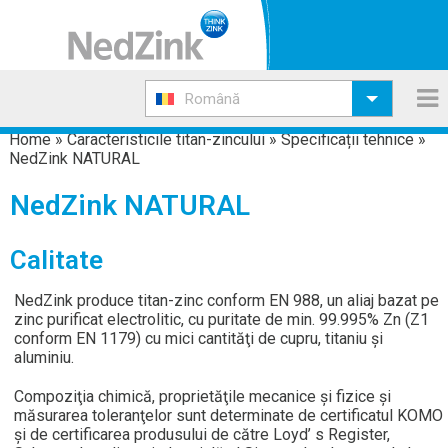
Română
Home
»
Caracteristicile titan-zincului
»
Specificații tehnice
»
NedZink NATURAL
NedZink NATURAL
Calitate
NedZink produce titan-zinc conform EN 988, un aliaj bazat pe
zinc purificat electrolitic, cu puritate de min. 99.995% Zn (Z1
conform EN 1179) cu mici cantităţi de cupru, titaniu şi
aluminiu.
Compoziţia chimică, proprietăţile mecanice şi fizice și
măsurarea toleranţelor sunt determinate de certificatul KOMO
şi de certificarea produsului de către Loyd’ s Register,