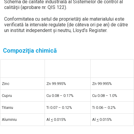
Schema de calitate industrială al Sistemelor de control al
calităţii (aprobare nr. QIS 122).
Conformitatea cu setul de proprietăţi ale materialului este
verificată la intervale regulate (de câteva ori pe an) de către
un institut independent şi neutru, Lloyd’s Register.
Compoziţia chimică
Cerinţele
Cerinţe conform
NedZink
produsului
EN 988
Zinc
Zn 99.995%
Zn 99.995%
Cupru
Cu 0.08 – 0.17%
Cu 0.08 – 1.0%
Titaniu
Ti 0.07 – 0.12%
Ti 0.06 – 0.2%
Aluminiu
Al
<
0.015%
Al
<
0.015%