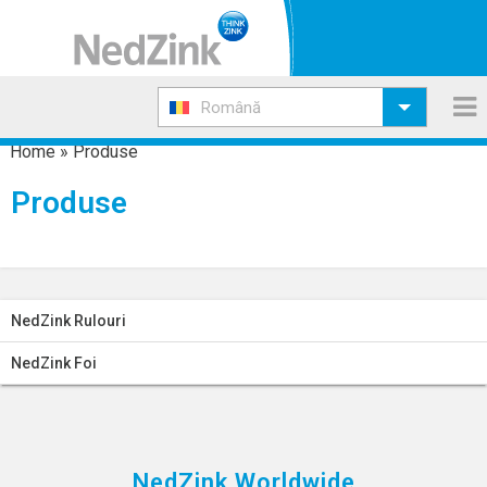
Română
Home
»
Produse
Produse
NedZink Rulouri
NedZink Foi
NedZink Worldwide