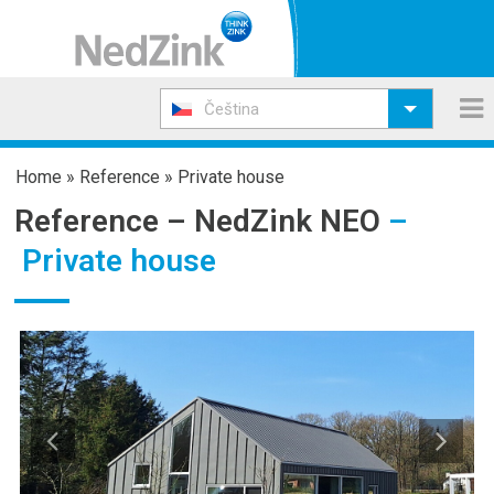
Čeština
Home
»
Reference
»
Private house
Reference –
NedZink NEO
–
Private house