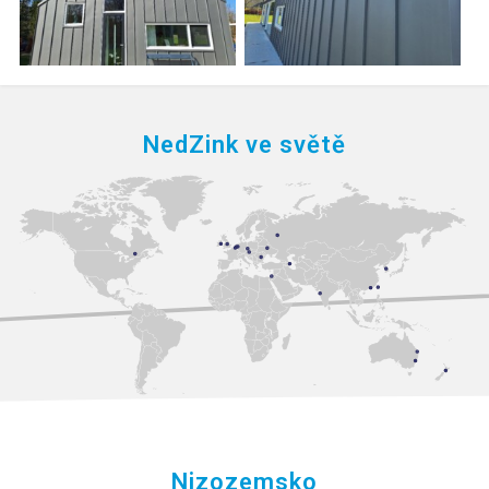
NedZink ve světě
Nizozemsko