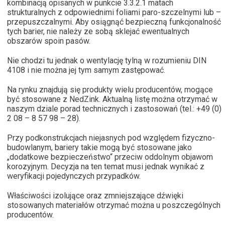
kombinacją opisanych w punkcie 3.3.2.1 matach
strukturalnych z odpowiednimi foliami paro-szczelnymi lub –
przepuszczalnymi. Aby osiągnąć bezpieczną funkcjonalność
tych barier, nie należy ze sobą sklejać ewentualnych
obszarów spoin pasów.
Nie chodzi tu jednak o wentylację tylną w rozumieniu DIN
4108 i nie można jej tym samym zastępować.
Na rynku znajdują się produkty wielu producentów, mogące
być stosowane z NedZink. Aktualną listę można otrzymać w
naszym dziale porad technicznych i zastosowań (tel.: +49 (0)
2 08 – 8 57 98 – 28).
Przy podkonstrukcjach niejasnych pod względem fizyczno-
budowlanym, bariery takie mogą być stosowane jako
„dodatkowe bezpieczeństwo“ przeciw oddolnym objawom
korozyjnym. Decyzja na ten temat musi jednak wynikać z
weryfikacji pojedynczych przypadków.
Właściwości izolujące oraz zmniejszające dźwięki
stosowanych materiałów otrzymać można u poszczególnych
producentów.