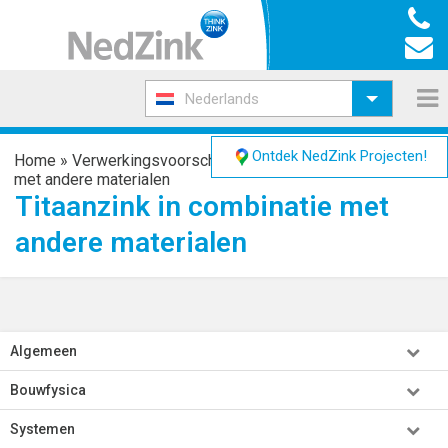
Nederlands
Ontdek NedZink Projecten!
Home
»
Verwerkingsvoorschriften
»
Titaanzink in combinatie
met andere materialen
Titaanzink in combinatie met
andere materialen
Algemeen
Bouwfysica
Systemen