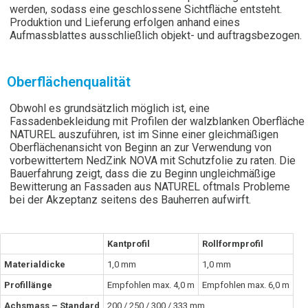
werden, sodass eine geschlossene Sichtfläche entsteht.
Produktion und Lieferung erfolgen anhand eines
Aufmassblattes ausschließlich objekt- und auftragsbezogen.
Oberflächenqualität
Obwohl es grundsätzlich möglich ist, eine
Fassadenbekleidung mit Profilen der walzblanken Oberfläche
NATUREL auszuführen, ist im Sinne einer gleichmäßigen
Oberflächenansicht von Beginn an zur Verwendung von
vorbewittertem NedZink NOVA mit Schutzfolie zu raten. Die
Bauerfahrung zeigt, dass die zu Beginn ungleichmäßige
Bewitterung an Fassaden aus NATUREL oftmals Probleme
bei der Akzeptanz seitens des Bauherren aufwirft.
Kantprofil
Rollformprofil
Materialdicke
1,0 mm
1,0 mm
Profillänge
Empfohlen max. 4,0 m
Empfohlen max. 6,0 m
Achsmass – Standard
200 / 250 / 300 / 333 mm