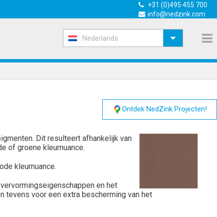
+31 (0)495 455 700
info@nedzink.com
Nederlands
Ontdek NedZink Projecten!
igmenten. Dit resulteert afhankelijk van
de of groene kleurnuance.
rode kleurnuance.
e vervormingseigenschappen en het
en tevens voor een extra bescherming van het