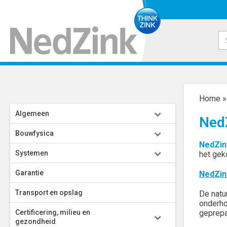
Home
Algemeen
Ned
Bouwfysica
NedZi
Systemen
het gek
Garantie
NedZin
Transport en opslag
De natu
onderho
Certificering, milieu en
geprepa
gezondheid