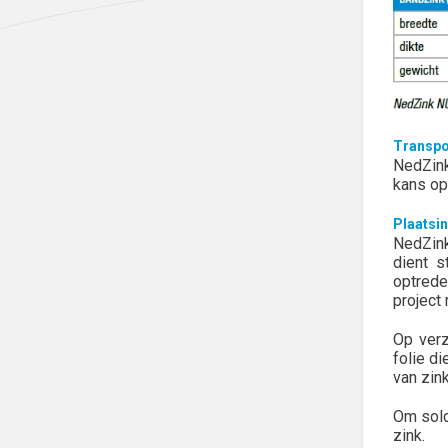
Transpo
NedZink
kans o
Plaatsin
NedZink
dient s
optrede
project
Op verz
folie d
van zin
Om sold
zink.