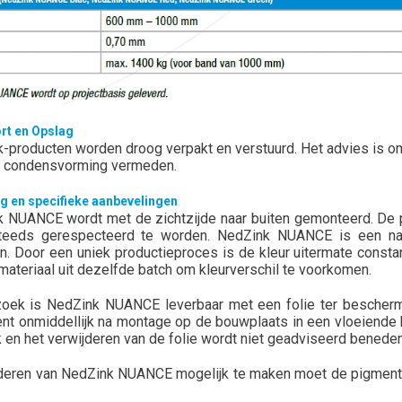
rt en Opslag
-producten worden droog verpakt en verstuurd. Het advies is om
p condensvorming vermeden.
g en specifieke aanbevelingen
 NUANCE wordt met de zichtzijde naar buiten gemonteerd. De pla
teeds gerespecteerd te worden. NedZink NUANCE is een natuu
n. Door een uniek productieproces is de kleur uitermate constan
 materiaal uit dezelfde batch om kleurverschil te voorkomen.
oek is NedZink NUANCE leverbaar met een folie ter beschermin
ient onmiddellijk na montage op de bouwplaats in een vloeiend
k en het verwijderen van de folie wordt niet geadviseerd benede
eren van NedZink NUANCE mogelijk te maken moet de pigment-/