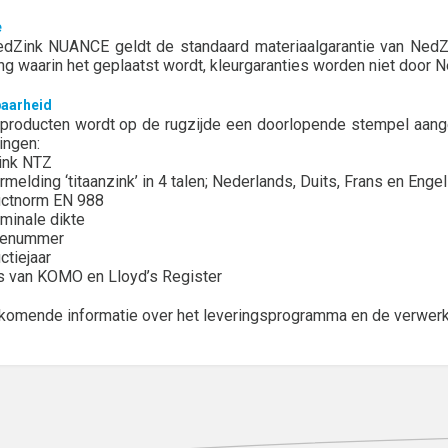
e
dZink NUANCE geldt de standaard materiaalgarantie van NedZin
g waarin het geplaatst wordt, kleurgaranties worden niet door 
aarheid
 producten wordt op de rugzijde een doorlopende stempel aan
ingen:
ink NTZ
melding ‘titaanzink’ in 4 talen; Nederlands, Duits, Frans en Enge
uctnorm EN 988
minale dikte
genummer
ctiejaar
s van KOMO en Lloyd’s Register
jkomende informatie over het leveringsprogramma en de verwerk