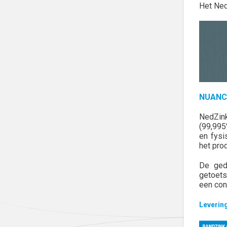
Het Ned
NUA
NedZink
(99,995
en fysi
het pro
De gede
getoets
een con
Leveri