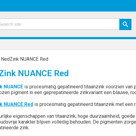
»
NedZink NUANCE Red
Zink NUANCE Red
nk NUANCE
is procesmatig gepatineerd titaanzink voorzien van p
ozen pigment in een geprepatineerde zinkvariant een blauwe, ro
k NUANCE Red
is procesmatig gepatineerd titaanzink met een 
urlijke eigenschappen van titaanzink; hoge duurzaamheid, goed
udsvrije karakter blijven volledig behouden. De pigmenten zorg
tineerde zink.