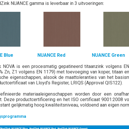
Zink NUANCE gamma is leverbaar in 3 uitvoeringen:
NCE Blue NUANCE Red NUANCE Green
 NOVA is een procesmatig gepatineerd titaanzink volgens EN 9
% Zn, Z1 volgens EN 1179) met toevoeging van koper, titaan e
sche eigenschappen, alsook de maattoleranties van het basisma
ductcertificaat van Lloyd’s Register, LRIQS (Approval QIS122).
finieerde materiaaleigenschappen worden door een onafhank
t. Deze productcertificering en het ISO certificaat 9001:2008
stant gelijkmatig hoog kwaliteitsniveau, voldoend aan eigen nor
ngsprogramma