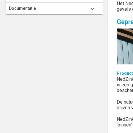
Het Ned
Documentatie
gevels 
Gepre
Product
NedZink
in een 
bescher
De natu
blijven
NedZink
‘binnen