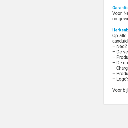
Garanti
Voor Ne
omgevin
Herkenb
Op alle
aanduid
– NedZ
– De ver
– Prod
– De no
– Char
– Produ
– Logo’
Voor bi