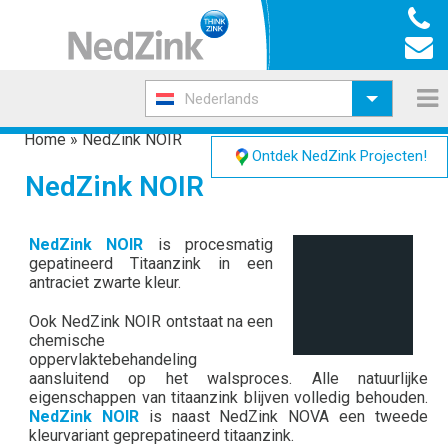
Nederlands
Home
»
NedZink NOIR
Ontdek NedZink Projecten!
NedZink NOIR
NedZink NOIR
is procesmatig
gepatineerd Titaanzink in een
antraciet zwarte kleur.
Ook NedZink NOIR ontstaat na een
chemische
oppervlaktebehandeling
aansluitend op het walsproces. Alle natuurlijke
eigenschappen van titaanzink blijven volledig behouden.
NedZink NOIR
is naast NedZink NOVA een tweede
kleurvariant geprepatineerd titaanzink.