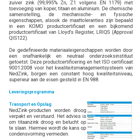
zuiver zink (99,995% Zn, Z1 volgens EN 1179) met
toevoeging van koper, titaan en aluminium. De chemische
samenstelling, de mechanische- en fysische
eigenschappen, alsook de maattoleranties zijn bepaald
in een KOMO productcertificaat en een bijkomend
productcertificaat van Lloyd’s Register, LRIQS (Approval
QIS122).
De gedefinieerde materiaaleigenschappen worden door
een onafhankelijk en neutraal onderzoeksinstituut
getoetst. Deze productcertificering en het ISO certificaat
9001:2008 voor het kwaliteitsmanagementsysteem van
NedZink, borgen een constant hoog kwaliteitsniveau,
superieur aan de eisen gesteld in EN 988.
Leveringsprogramma
Transport en Opslag
NedZink-producten worden droog
verpakt en verstuurd. Het advies is
om titaanzink droog en belucht op
te slaan. Hiermee wordt de kans op
condensvorming vermeden.