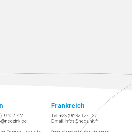
en
Frankreich
0)10 452 727
Tel:
+33 (0)232 127 127
fo@nedzink.be
E-mail:
infos@nedzink.fr