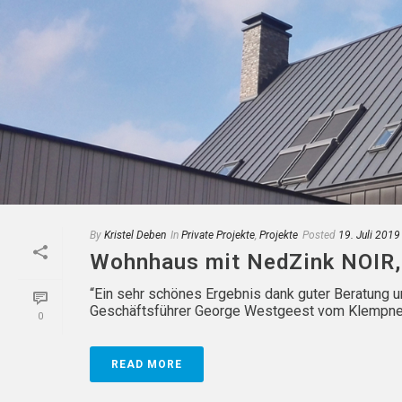
By
Kristel Deben
In
Private Projekte
,
Projekte
Posted
19. Juli 2019
Wohnhaus mit NedZink NOIR,
“Ein sehr schönes Ergebnis dank guter Beratung un
Geschäftsführer George Westgeest vom Klempnerbe
0
READ MORE