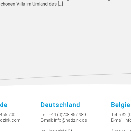
önen Villa im Umland des [...]
nde
Deutschland
Belgi
 455 700
Tel:
+49 (0)208 857 980
Tel:
+32 (
dzink.com
E-mail:
info@nedzink.de
E-mail:
in