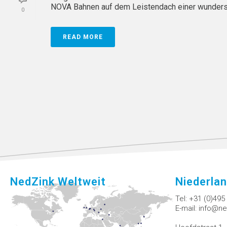
NOVA Bahnen auf dem Leistendach einer wundersch
0
READ MORE
NedZink Weltweit
Niederla
Tel:
+31 (0)495
E-mail:
info@ne