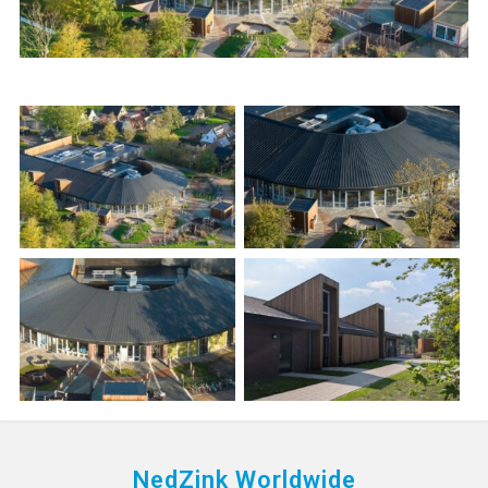
NedZink Worldwide