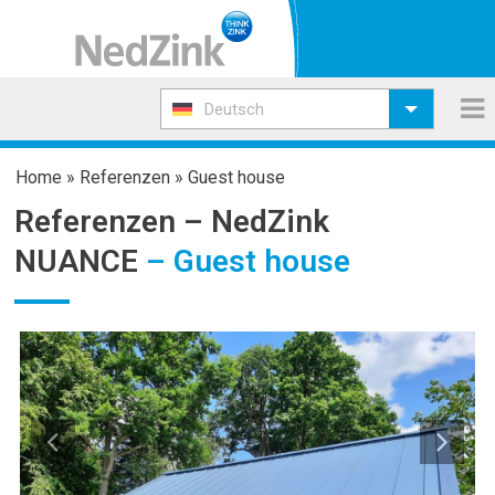
Deutsch
Home
»
Referenzen
»
Guest house
Referenzen –
NedZink
NUANCE
– Guest house