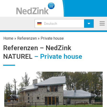
Deutsch
Home
»
Referenzen
»
Private house
Referenzen –
NedZink
NATUREL
– Private house