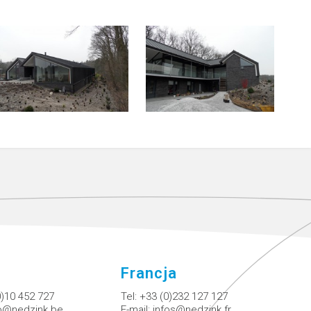
Francja
0)10 452 727
Tel:
+33 (0)232 127 127
fo@nedzink.be
E-mail:
infos@nedzink.fr