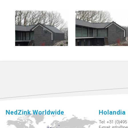
NedZink Worldwide
Holandia
Tel:
+31 (0)495
E-mail:
info@ne