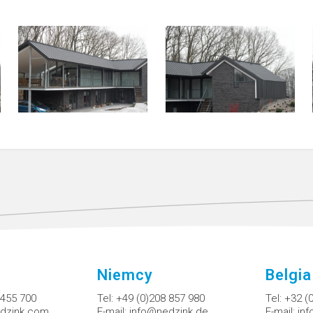
Niemcy
Belgia
 455 700
Tel:
+49 (0)208 857 980
Tel:
+32 (
dzink.com
E-mail:
info@nedzink.de
E-mail:
in