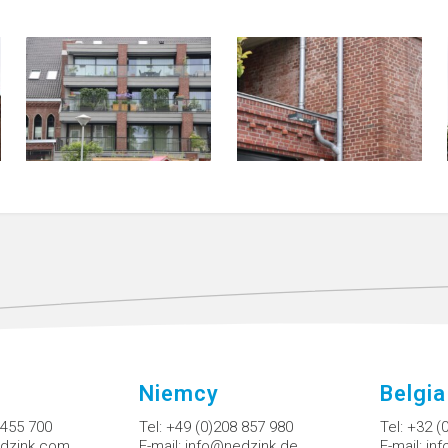
Niemcy
Belgia
 455 700
Tel:
+49 (0)208 857 980
Tel:
+32 (
dzink.com
E-mail:
info@nedzink.de
E-mail:
in