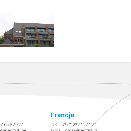
Francja
0)10 452 727
Tel:
+33 (0)232 127 127
fo@nedzink.be
E-mail:
infos@nedzink.fr