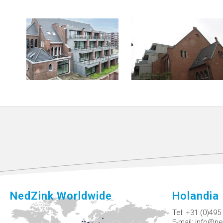
NedZink Worldwide
Holandia
Tel:
+31 (0)495
E-mail:
info@ne