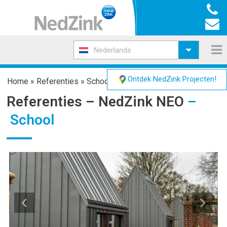
Nederlands
Ontdek NedZink Projecten!
Home
»
Referenties
»
School
Referenties –
NedZink NEO
–
School