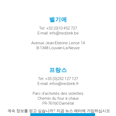
벨기에
Tel:
+32 (0)10 452 727
E-mail:
info@nedzink.be
Avenue Jean-Etienne Lenoir 14
B-1348 Louvain-La-Neuve
프랑스
Tel:
+33 (0)232 127 127
E-mail:
infos@nedzink.fr
Parc d'activités des violettes
Chemin du four à chaux
FR-76160 Darnétal
계속 정보를 얻고 싶습니까? 지금 뉴스 레터에 가입하십시오.