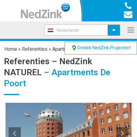
Nederlands
Ontdek NedZink Projecten!
Home
»
Referenties
»
Apartments De Poort
Referenties –
NedZink
NATUREL
– Apartments De
Poort