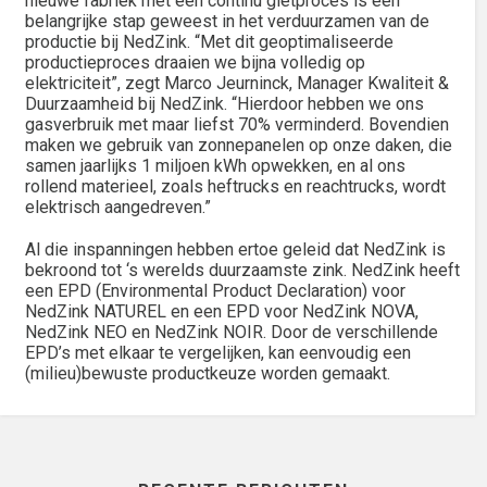
nieuwe fabriek met een continu gietproces is een
belangrijke stap geweest in het verduurzamen van de
productie bij NedZink. “Met dit geoptimaliseerde
productieproces draaien we bijna volledig op
elektriciteit”, zegt Marco Jeurninck, Manager Kwaliteit &
Duurzaamheid bij NedZink. “Hierdoor hebben we ons
gasverbruik met maar liefst 70% verminderd. Bovendien
maken we gebruik van zonnepanelen op onze daken, die
samen jaarlijks 1 miljoen kWh opwekken, en al ons
rollend materieel, zoals heftrucks en reachtrucks, wordt
elektrisch aangedreven.”
Al die inspanningen hebben ertoe geleid dat NedZink is
bekroond tot ‘s werelds duurzaamste zink. NedZink heeft
een
EPD
(Environmental Product Declaration) voor
NedZink NATUREL en een
EPD
voor NedZink NOVA,
NedZink NEO en NedZink NOIR. Door de verschillende
EPD’s met elkaar te vergelijken, kan eenvoudig een
(milieu)bewuste productkeuze worden gemaakt.