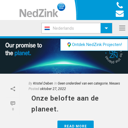
Nederlands
Ontdek NedZink Projecten!
By
Kristel Deben
In
Geen onderdeel van een categorie
,
Nieuws
Posted
oktober 27, 2022
Onze belofte aan de
planeet.
0
READ MORE