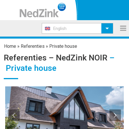
English
Home
»
Referenties
»
Private house
Referenties –
NedZink NOIR
–
Private house